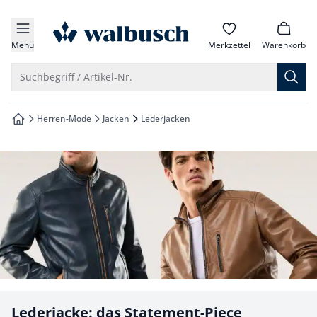
che springen
zur Startseite
vigation springen
Menü
Merkzettel
Warenkorb
inhalt springen
Suche öffnen
Suchbegriff / Artikel-Nr.
oter springen
Herren-Mode
Jacken
Lederjacken
zur Startseite
hnellanmeldung springen
Lederjacke: das Statement-Piece