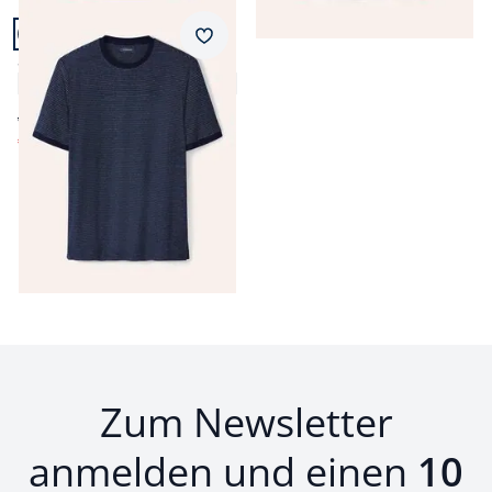
Artikel 21 von 21.
Merkzettel
Struktur T-Shirt
4,9 (9)
ab € 39,99
€ 14,99
(-63%)
Seite 1 geladen. Zeige Produkte 1 bis 21 von 21.
Zum Newsletter
anmelden und einen
10