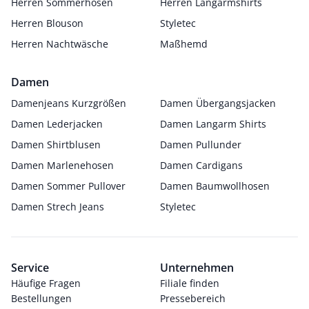
Herren Sommerhosen
Herren Langarmshirts
Herren Blouson
Styletec
Herren Nachtwäsche
Maßhemd
Damen
Damenjeans Kurzgrößen
Damen Übergangsjacken
Damen Lederjacken
Damen Langarm Shirts
Damen Shirtblusen
Damen Pullunder
Damen Marlenehosen
Damen Cardigans
Damen Sommer Pullover
Damen Baumwollhosen
Damen Strech Jeans
Styletec
Service
Unternehmen
Häufige Fragen
Filiale finden
Bestellungen
Pressebereich