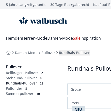
5 Jahre Langzeitgarantie
30 Tage Rückgaberecht
Kauf auf 
che springen
vigation springen
zur Startseite
inhalt springen
oter springen
Wechsel in das Menü mit Pfeil-Runter Taste
Hemden
Herren-Mode
Damen-Mode
Sale
Inspiration
hnellanmeldung springen
Damen-Mode
Pullover
Rundhals-Pullover
zur Startseite
Pullover
Rundhals-Pullo
Rollkragen-Pullover
2
Stehbund-Pullover
8
Rundhals-Pullover
22
Pullunder
8
Größe
Sommerpullover
10
Normalgrößen
Preis
36
38
40
42
NEU