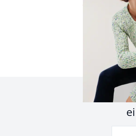
ab
€ 69,99
(-42%)
Seite 1 geladen. Zeige 
Z
e