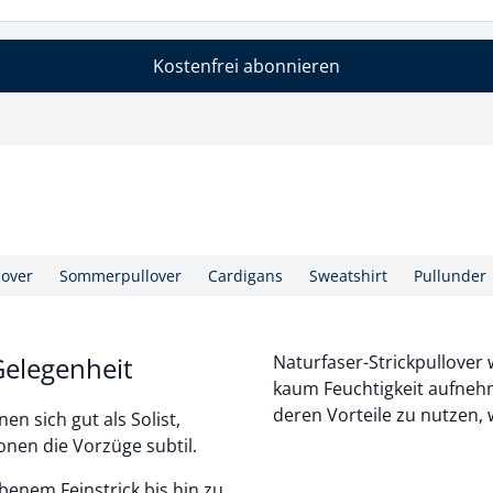
Kostenfrei abonnieren
lover
Sommerpullover
Cardigans
Sweatshirt
Pullunder
Gelegenheit
Naturfaser-Strickpullover
kaum Feuchtigkeit aufnehm
deren Vorteile zu nutzen, w
n sich gut als Solist,
nen die Vorzüge subtil.
rbenem Feinstrick bis hin zu