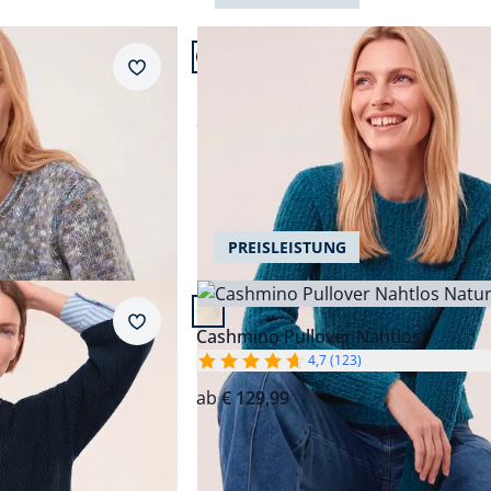
Artikel 2 von 22.
Grün
wärmend
Merkzettel
m Garn
Baumwollmix Pullover in Plüschgar
Lila
pflegeleicht
ab
€ 89,99
Orange
schnelltrocknend
Pink
nahtlos
Rosé
luftdurchlässig
Abbrechen
Abbrechen
PREISLEISTUNG
Rot
Artikel 5 von 22.
Schwarz
Merkzettel
mel
Cashmino Pullover Nahtlos
Weiß
4,7 (123)
ab
€ 129,99
AI