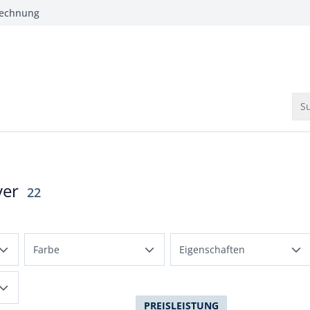
Rechnung
Su
ver
Ergebnisse
22
Farbe
Eigenschaften
Beige
temperatur-ausgleichend
Blau
PREISLEISTUNG
bequem