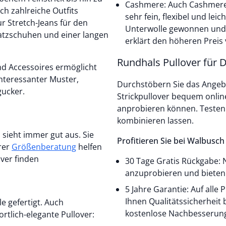
Cashmere: Auch Cashmere i
ch zahlreiche Outfits
sehr fein, flexibel und l
Unterwolle gewonnen und d
atzschuhen und einer langen
erklärt den höheren Preis
Rundhals Pullover für
d Accessoires ermöglicht
 interessanter Muster,
Durchstöbern Sie das Angeb
gucker.
Strickpullover bequem online
anprobieren können. Testen S
kombinieren lassen.
 sieht immer gut aus. Sie
Profitieren Sie bei Walbusch
rer
Größenberatung
helfen
over finden
30 Tage Gratis Rückgabe: N
anzuprobieren und bieten 
5 Jahre Garantie: Auf alle
Ihnen Qualitätssicherheit 
e gefertigt. Auch
kostenlose Nachbesserung
rtlich-elegante Pullover: