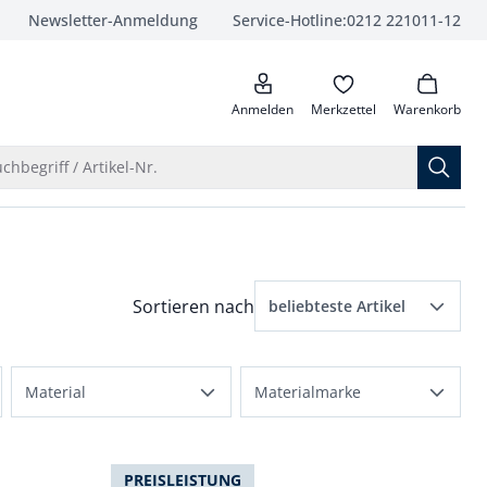
Newsletter-Anmeldung
Service-Hotline:
0212 221011-12
anrufen
Anmelden
Merkzettel
Warenkorb
Suche öffnen
chbegriff / Artikel-Nr.
Menü Sortierung: beliebteste Artikel ausge
Sortieren nach
beliebteste Artikel
beliebteste Artikel
Material
Materialmarke
Preis aufsteigend
Baumwollmix
Cashmino
Preis absteigend
Baumwolle
PREISLEISTUNG
Thermo
Bewertungen