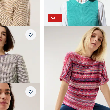
SALE
Artikel 20 von 22.
Merkzettel
Kimono Pullover Baumwolljacquar
4,5 (17)
ab € 89,99
ab
€ 44,99
(-50%)
Merkzettel
olor