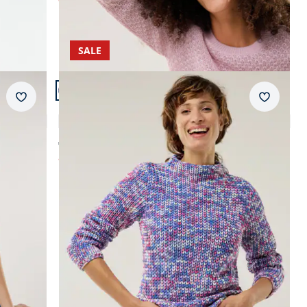
SALE
Artikel 21 von 22.
Merkzettel
Merkzet
d
Leichtgewicht-Pullover
4,4 (80)
ab € 129,99
ab
€ 64,99
(-50%)