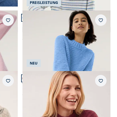
PREISLEISTUNG
Artikel 9 von 22.
+1
Merkzettel
Merkzet
KERO Alpaka-Pullover
5,0 (9)
ab
€ 159,99
NEU
Artikel 12 von 22.
+1
Merkzettel
Merkzet
Weicher Strukturpullover
ab
€ 129,99