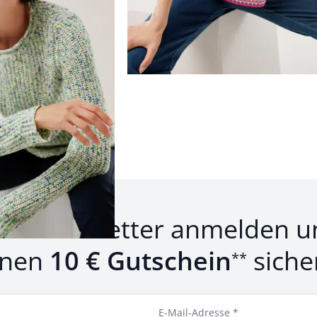
Produkte 1 bis 22 von 22.
um Newsletter anmelden u
inen
10 € Gutschein
siche
**
E-Mail-Adresse *