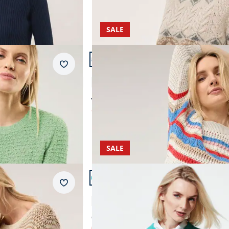
SALE
Artikel 14 von 22.
Merkzettel
oppen-Effekt
Pullover im Häkel-Look
3,0 (3)
ab € 99,99
ab
€ 59,99
(-40%)
AI
SALE
Artikel 17 von 22.
Merkzettel
Streifen
Rundhals-Pullunder Diagonalstrukt
4,7 (59)
ab € 89,95
€ 29,99
(-67%)