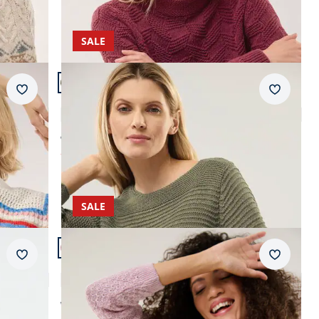
SALE
Artikel 15 von 22.
Merkzettel
Merkzet
Pullover aus Bändchengarn
4,0 (7)
ab € 89,99
ab
€ 54,99
(-39%)
AI
AI
SALE
Artikel 18 von 22.
+1
Merkzettel
Merkzet
ur
Edelgarn-Pullover Lino
4,6 (17)
ab € 129,99
ab
€ 74,99
(-42%)