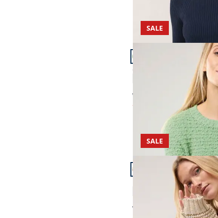
SALE
Artikel 13 von 22.
+1
Strukturpullover mit N
4,5 (11)
ab € 99,99
ab
€ 59,99
(-40%)
SALE
Artikel 16 von 22.
Pullover mit dezentem 
4,5 (6)
ab € 129,99
ab
€ 64,99
(-50%)