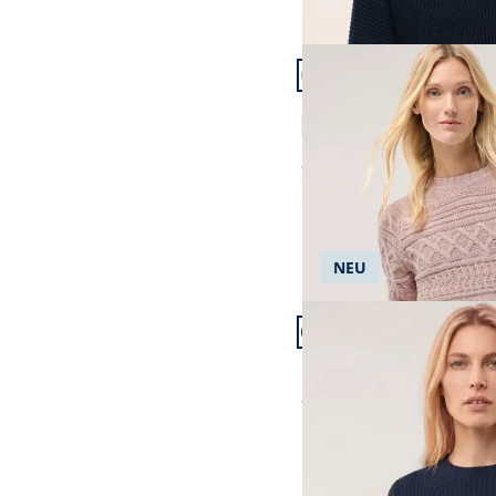
Artikel 7 von 22.
Pullover aus softem B
4,4 (13)
ab
€ 119,99
NEU
Artikel 10 von 22.
+3
Baumwollmix Pullover i
ab
€ 79,99