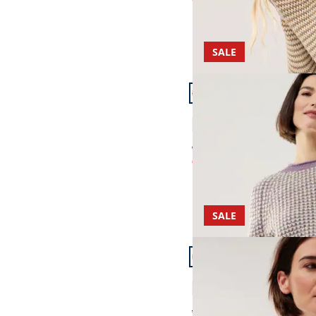
SALE
Artikel 19 von 22.
Leicht&Weich Pullover
4,7 (13)
ab € 129,99
€ 59,99
(-54%)
SALE
Artikel 22 von 22.
Boucle Pullover Multic
4,9 (14)
ab € 119,99