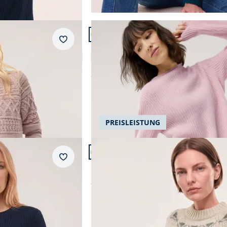
Artikel 8 von 22.
Merkzettel
ändchengarn
Cashmere Pullover 100 Prozent
5,0 (5)
ab
€ 229,99
PREISLEISTUNG
Artikel 11 von 22.
Merkzettel
n Rippenstrick Optik
Norweger Pullover in softem Garn
ab
€ 149,99