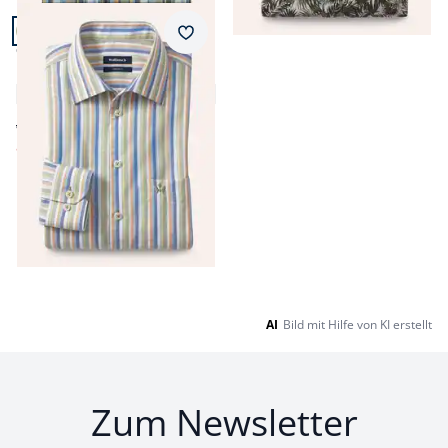
Artikel 21 von 21.
Passform Comfort Fit.
Merkzettel
Comfort Fit
Extraglatt-Hemd Tropical
5,0 (4)
ab € 69,99
ab
€ 34,99
(-50%)
Seite 1 geladen. Zeige Produkte 1 bis 21 von 21.
AI
Bild mit Hilfe von KI erstellt
Zum Newsletter