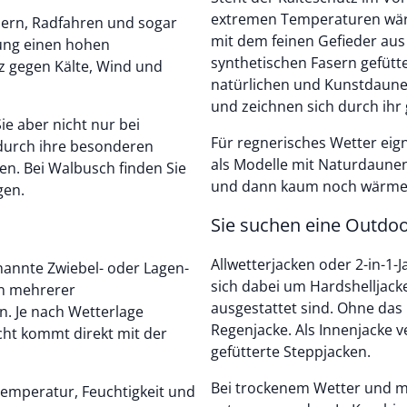
extremen Temperaturen wärm
dern, Radfahren und sogar
mit dem feinen Gefieder au
gung einen hohen
synthetischen Fasern gefütte
z gegen Kälte, Wind und
natürlichen und Kunstdaunen
und zeichnen sich durch ihr
ie aber nicht nur bei
Für regnerisches Wetter eign
 durch ihre besonderen
als Modelle mit Naturdaune
en. Bei Walbusch finden Sie
und dann kaum noch wärme
gen.
Sie suchen eine Outdoo
Allwetterjacken oder 2-in-1-J
annte Zwiebel- oder Lagen-
sich dabei um Hardshelljack
on mehrerer
ausgestattet sind. Ohne das 
n. Je nach Wetterlage
Regenjacke. Als Innenjacke 
cht kommt direkt mit der
gefütterte Steppjacken.
Bei trockenem Wetter und m
Temperatur, Feuchtigkeit und