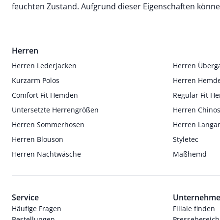
feuchten Zustand. Aufgrund dieser Eigenschaften können
Herren
Herren Lederjacken
Herren Überg
Kurzarm Polos
Herren Hemd
Comfort Fit Hemden
Regular Fit 
Untersetzte Herrengrößen
Herren Chino
Herren Sommerhosen
Herren Langa
Herren Blouson
Styletec
Herren Nachtwäsche
Maßhemd
Service
Unternehm
Häufige Fragen
Filiale finden
Bestellungen
Pressebereich