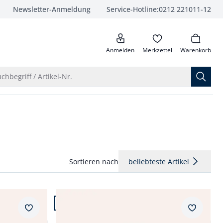
Newsletter-Anmeldung
Service-Hotline:
0212 221011-12
anrufen
Anmelden
Merkzettel
Warenkorb
Suche öffnen
chbegriff / Artikel-Nr.
Sortieren nach
beliebteste Artikel
Artikel 4 von 11.
Merkzettel
Merkzet
Klepper Aquastop Traveller Jacke2.0