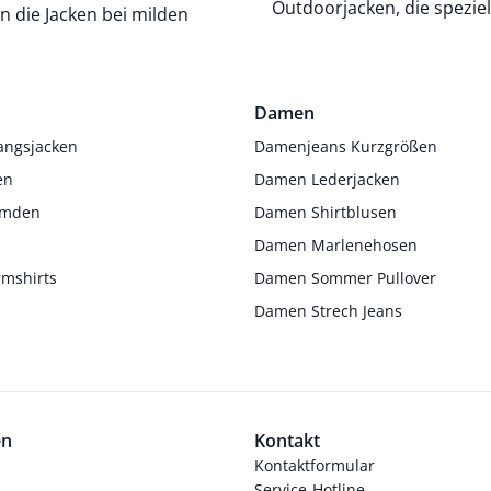
Outdoorjacken, die spezie
 die Jacken bei milden
Damen
angsjacken
Damenjeans Kurzgrößen
en
Damen Lederjacken
Hemden
Damen Shirtblusen
s
Damen Marlenehosen
rmshirts
Damen Sommer Pullover
Damen Strech Jeans
en
Kontakt
Kontaktformular
Service-Hotline