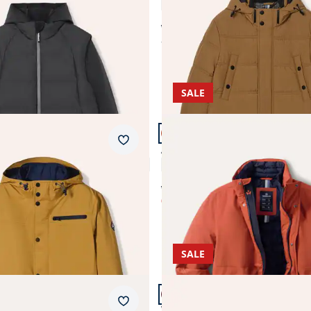
4,6 (9)
ab € 269,99
ab
€ 199,99
(-26%)
SALE
 11.
Artikel 7 von 11.
Merkzettel
ke 2 in 1
Aquastop Wetterjacke
4,2 (11)
4,9 (9)
ab € 249,00
€ 89,99
-57%)
(-64%)
SALE
n 11.
Artikel 11 von 11.
Merkzettel
veller Jacke
Wetterschutz-Parka Steife B