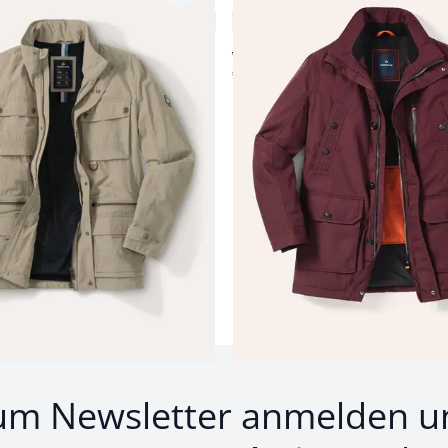
4,9 (18)
4,7 (25)
ab € 249,00
€ 89,99
65%)
(-64%)
um Newsletter anmelden u