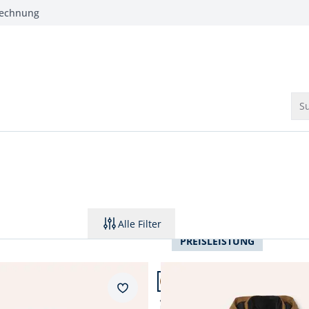
Rechnung
Su
Alle Filter
PREISLEISTUNG
 11.
Artikel 3 von 11.
Merkzettel
ke mit Aussenweste
Aquastop Steppjacke 2.0