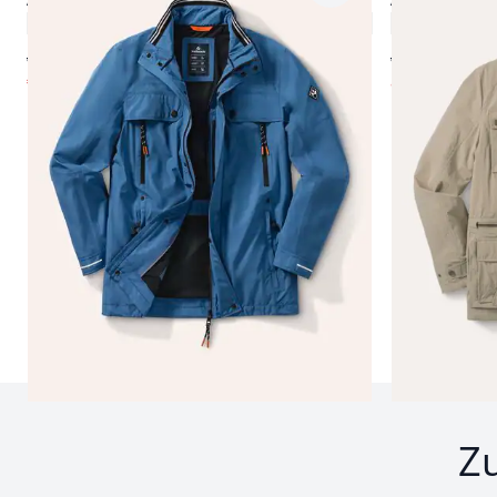
4,8 (117)
ab € 229,99
ab € 229,99
€ 79,99
ab
€ 79,99
(-65%)
(-
Seite 1 geladen. Zeige Produkte 1 bis 11 von 11.
Z