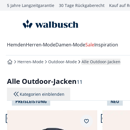
5 Jahre Langzeitgarantie
30 Tage Rückgaberecht
Kauf auf 
che springen
vigation springen
zur Startseite
inhalt springen
oter springen
Wechsel in das Menü mit Pfeil-Runter Taste
Hemden
Herren-Mode
Damen-Mode
Sale
Inspiration
hnellanmeldung springen
Herren-Mode
Outdoor-Mode
Alle Outdoor-Jacken
zur Startseite
Alle Outdoor-Jacken
Ergebnisse
11
Kategorien einblenden
PREISLEISTUNG
NEU
Artikel 1 von 11.
Artikel 2 von
Merkzettel
Wasserdichte Funktionsjacke
Softshelljac