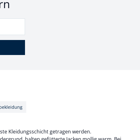
rn
bekleidung
ste Kleidungsschicht getragen werden.
dergrund, halten gefütterte Jacken mollig warm. Bei