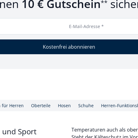
inen
10 € Gutschein
siche
**
E-Mail-Adresse *
Kostenfrei abonnieren
n für Herren
Oberteile
Hosen
Schuhe
Herren-Funktions
t und Sport
Temperaturen auch als ober
Steht der Kälteschutz im Vor