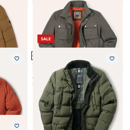
4,7 (109)
ab
€ 229,99
SALE
Artikel 8 von 11.
Merkzettel
Merkzet
Aquastop Steppjacke 2.0
4,7 (20)
€ 319,00
€ 89,99
(-72%)
Merkzettel
rise