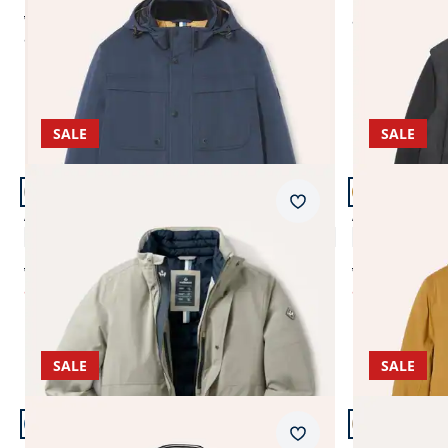
ab € 229,99
ab
€ 269,99
ab
€ 169,99
(-26%)
SALE
SALE
Artikel 5 von 11.
Artikel 6 von
Merkzettel
Aquastop Wetterjacke
Aquastop Jac
4,9 (49)
ab € 249,00
ab € 279,99
ab
€ 98,99
ab
€ 119,99
(-60%)
(
SALE
SALE
Artikel 9 von 11.
Artikel 10 vo
Merkzettel
Aquastop Reisejacke
Aquastop Tra