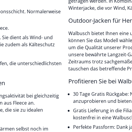
getragen werden. In Kombin
Winterjacke, die vor Wind, K
ationsschicht. Normalerweise
Outdoor-Jacken für He
eece.
Walbusch bietet Ihnen eine
. Sie dient als Wind- und
können Sie das Modell wähle
ie zudem als Kälteschutz
um die Qualität unserer Pro
unsere bewährte Langzeit-Gar
Zeitraums trotz sachgemäß
en, die unterschiedlichsten
tauschen das betreffende Pr
Profitieren Sie bei Wal
en
30 Tage Gratis Rückgabe: N
saktivität bei gleichzeitig
anzuprobieren und bieten 
n aus Fleece an.
, die sie zu idealen
Gratis Lieferung in die Fil
kostenfrei in eine Walbusch-
Perfekte Passform: Dank j
wärmen selbst noch im