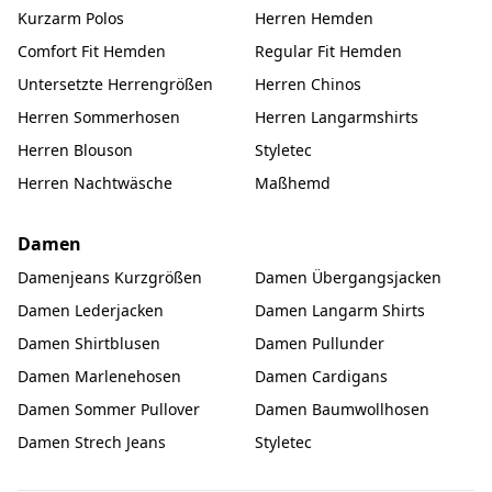
Kurzarm Polos
Herren Hemden
Comfort Fit Hemden
Regular Fit Hemden
Untersetzte Herrengrößen
Herren Chinos
Herren Sommerhosen
Herren Langarmshirts
Herren Blouson
Styletec
Herren Nachtwäsche
Maßhemd
Damen
Damenjeans Kurzgrößen
Damen Übergangsjacken
Damen Lederjacken
Damen Langarm Shirts
Damen Shirtblusen
Damen Pullunder
Damen Marlenehosen
Damen Cardigans
Damen Sommer Pullover
Damen Baumwollhosen
Damen Strech Jeans
Styletec