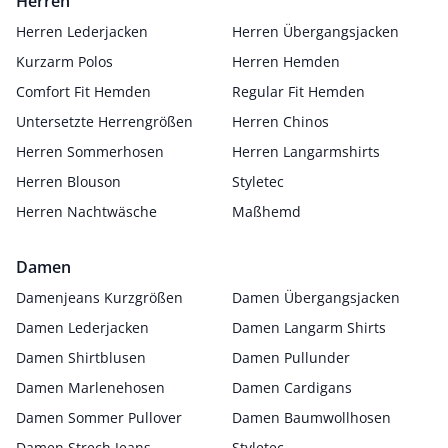
Herren
Herren Lederjacken
Herren Übergangsjacken
Kurzarm Polos
Herren Hemden
Comfort Fit Hemden
Regular Fit Hemden
Untersetzte Herrengrößen
Herren Chinos
Herren Sommerhosen
Herren Langarmshirts
Herren Blouson
Styletec
Herren Nachtwäsche
Maßhemd
Damen
Damenjeans Kurzgrößen
Damen Übergangsjacken
Damen Lederjacken
Damen Langarm Shirts
Damen Shirtblusen
Damen Pullunder
Damen Marlenehosen
Damen Cardigans
Damen Sommer Pullover
Damen Baumwollhosen
Damen Strech Jeans
Styletec