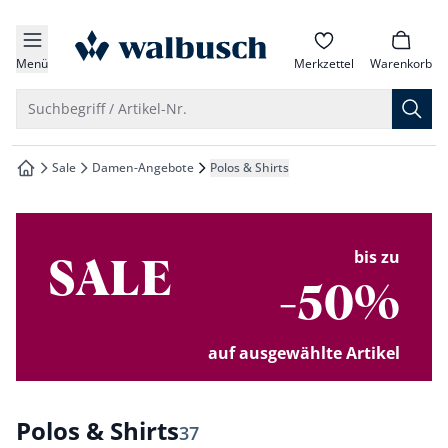
che springen
zur Startseite
vigation springen
Menü
Merkzettel
Warenkorb
inhalt springen
Suche öffnen
Suchbegriff / Artikel-Nr.
oter springen
Sale
Damen-Angebote
Polos & Shirts
zur Startseite
hnellanmeldung springen
bis zu
SALE
-50%
auf ausgewählte Artikel
Polos & Shirts
Ergebnisse
37