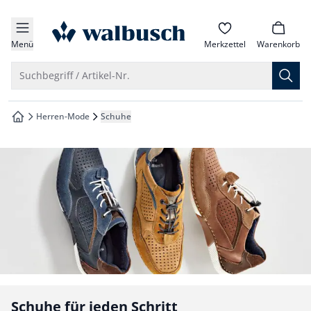
che springen
zur Startseite
vigation springen
Menü
Merkzettel
Warenkorb
inhalt springen
Suche öffnen
Suchbegriff / Artikel-Nr.
oter springen
Herren-Mode
Schuhe
zur Startseite
hnellanmeldung springen
Schuhe für jeden Schritt