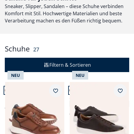
Sneaker, Slipper, Sandalen – diese Schuhe verbinden
Komfort mit Stil. Hochwertige Materialien und beste
Verarbeitung machen es den Füßen richtig bequem.
Schuhe
Ergebnisse
27
Filtern & Sortieren
NEU
NEU
Artikel 1 von 24.
Artikel 2 von 24.
+3
Merkzettel
Merkz
Leder Sneaker
Smart Casual Sneaker
3,6 (8)
€ 99,99
€ 119,99