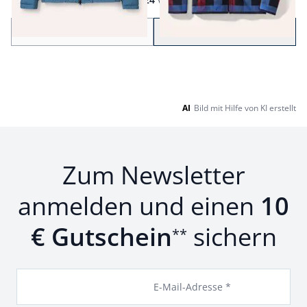
Seite 1 geladen. Zeige Produkte 1 bis 24 von 60.
Zurück
Weiter
zu Seite 2
AI
Bild mit Hilfe von KI erstellt
Zum Newsletter
anmelden und einen
10
€ Gutschein
sichern
**
E-Mail-Adresse *