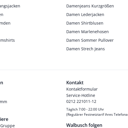
angsjacken
Damenjeans Kurzgrößen
en
Damen Lederjacken
Hemden
Damen Shirtblusen
s
Damen Marlenehosen
rmshirts
Damen Sommer Pullover
Damen Strech Jeans
en
Kontakt
Kontaktformular
Service-Hotline
0212 221011-12
ramm
Täglich 7:00 - 22:00 Uhr
(Regulärer Festnetztarif ihres Telefona
iere
Walbusch folgen
-Gruppe