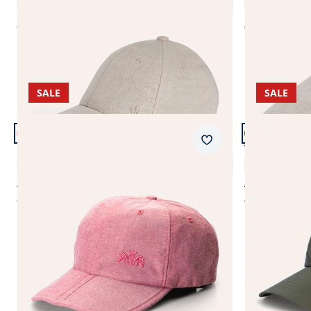
4,3 (6)
€ 49,99
€ 59,99
SALE
SALE
Artikel 5 von 7.
Artikel 6 von 
Merkzettel
UV-Schutz Faltkappe
Tag und Nac
4,6 (27)
€ 49,95
€ 49,99
€ 14,99
€ 19,99
(-70%)
(-60%
Seite 1 geladen. Zeige Produkte 1 bis 7 von 7.