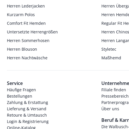
Herren Lederjacken
Herren Überg
Kurzarm Polos
Herren Hemd
Comfort Fit Hemden
Regular Fit 
Untersetzte Herrengrößen
Herren Chino
Herren Sommerhosen
Herren Langa
Herren Blouson
Styletec
Herren Nachtwäsche
Maßhemd
Service
Unternehm
Häufige Fragen
Filiale finden
Bestellungen
Pressebereich
Zahlung & Erstattung
Partnerprog
Lieferung & Versand
Über uns
Retoure & Umtausch
Beruf & Karr
Login & Registrierung
Die Walbusch
Online-Katalog