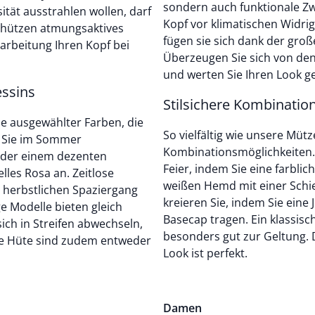
sondern auch funktionale Zwe
ität ausstrahlen wollen, darf
Kopf vor klimatischen Widrig
 schützen atmungsaktives
fügen sie sich dank der groß
arbeitung Ihren Kopf bei
Überzeugen Sie sich von den
und werten Sie Ihren Look g
ssins
Stilsichere Kombinatio
e ausgewählter Farben, die
So vielfältig wie unsere Müt
en Sie im Sommer
Kombinationsmöglichkeiten. 
 oder einem dezenten
Feier, indem Sie eine farbli
lles Rosa an. Zeitlose
weißen Hemd mit einer Schi
 herbstlichen Spaziergang
kreieren Sie, indem Sie eine
e Modelle bieten gleich
Basecap tragen. Ein klassis
ch in Streifen abwechseln,
besonders gut zur Geltung. D
e Hüte sind zudem entweder
Look ist perfekt.
Damen