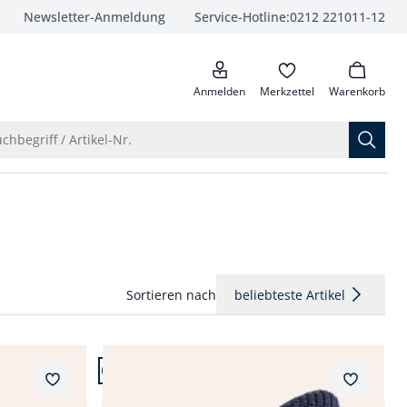
Newsletter-Anmeldung
Service-Hotline:
0212 221011-12
anrufen
Anmelden
Merkzettel
Warenkorb
Suche öffnen
chbegriff / Artikel-Nr.
Sortieren nach
beliebteste Artikel
Artikel 4 von 7.
+1
Merkzettel
Merkzet
Merino-Mütze