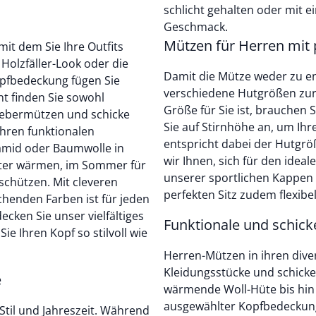
schlicht gehalten oder mit 
Geschmack.
Mützen für Herren mit 
it dem Sie Ihre Outfits
Holzfäller-Look oder die
Damit die Mütze weder zu en
pfbedeckung fügen Sie
verschiedene Hutgrößen zur 
nt finden Sie sowohl
Größe für Sie ist, brauchen 
hiebermützen und schicke
Sie auf Stirnhöhe an, um I
ihren funktionalen
entspricht dabei der Hutgrö
amid oder Baumwolle in
wir Ihnen, sich für den ideal
nter wärmen, im Sommer für
unserer sportlichen Kappen 
schützen. Mit cleveren
perfekten Sitz zudem flexibel
henden Farben ist für jeden
ken Sie unser vielfältiges
Funktionale und schic
e Ihren Kopf so stilvoll wie
Herren-Mützen in ihren dive
Kleidungsstücke und schicke
e
wärmende Woll-Hüte bis hin 
ausgewählter Kopfbedeckunge
Stil und Jahreszeit. Während