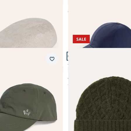
4,1 (11)
4,7 (335)
€ 39,99
SALE
7.
Artikel 7 von 7.
Merkzettel
ht Thermo Baseballcap
Aran-Mütze
4,7 (19)
3,8 (4)
€ 39,95
€ 24,99
)
(-37%)