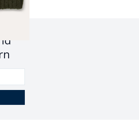
nd
rn