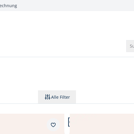
Rechnung
Su
Alle Filter
7.
Artikel 3 von 7.
+1
Merkzettel
ebermütze UV-Schutz
Baseballkappe UV-Schutz