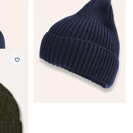
4,4 (22)
€ 49,99
Merkzettel