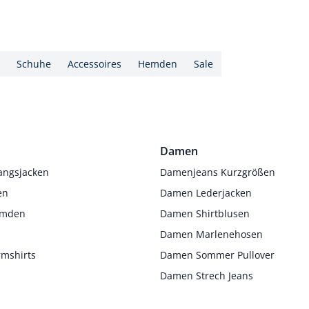
Schuhe
Accessoires
Hemden
Sale
Damen
angsjacken
Damenjeans Kurzgrößen
en
Damen Lederjacken
Hemden
Damen Shirtblusen
s
Damen Marlenehosen
rmshirts
Damen Sommer Pullover
Damen Strech Jeans