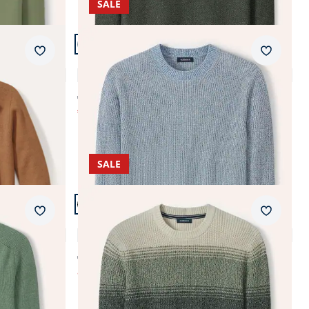
SALE
Artikel 8 von 24.
Merkzettel
Merkzet
Mouline Pullover
4,9 (8)
ab € 89,99
€ 24,99
(-72%)
SALE
Artikel 12 von 24.
Merkzettel
Merkzet
Degradee Pullover
4,5 (13)
ab € 99,99
ab
€ 54,99
(-45%)