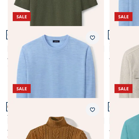
SALE
SALE
Artikel 13 von 24.
Artikel 14 vo
Merkzettel
Rundhals-Pullover Merino Extrafein
Sweatjacke
4,3 (6)
ab € 79,99
ab € 89,99
ab
€ 44,99
ab
€ 49,99
(-44%)
(-
SALE
SALE
Artikel 17 von 24.
Artikel 18 vo
Merkzettel
Aran-Zopfpullover
Polo-Pullove
4,7 (41)
€ 139,99
ab € 89,99
€ 59,99
ab
€ 49,99
(-57%)
(-