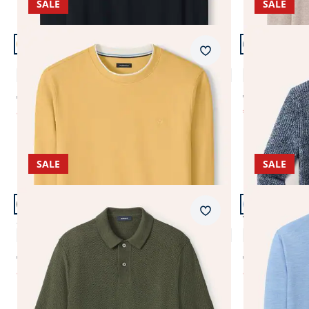
SALE
SALE
Artikel 5 von 24.
Artikel 6 von
Merkzettel
Leicht-Sweatshirt
Mouline Zip-
4,6 (10)
ab € 69,99
€ 119,99
ab
€ 39,99
€ 39,99
(-43%)
(-67%
SALE
SALE
Artikel 9 von 24.
Artikel 10 vo
Merkzettel
Strickpolo Klimastruktur
V-Pullover M
4,6 (10)
ab € 89,99
ab € 79,99
ab
€ 49,99
ab
€ 39,99
(-44%)
(-