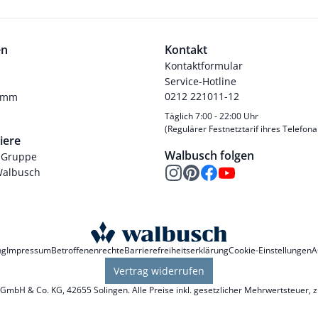
en
Kontakt
Kontaktformular
Service-Hotline
0212 221011-12
ramm
Täglich 7:00 - 22:00 Uhr
(Regulärer Festnetztarif ihres Telefona
iere
Walbusch folgen
-Gruppe
Walbusch
ng
Impressum
Betroffenenrechte
Barrierefreiheitserklärung
Cookie-Einstellungen
A
Vertrag widerrufen
mbH & Co. KG, 42655 Solingen. Alle Preise inkl. gesetzlicher Mehrwertsteuer, 