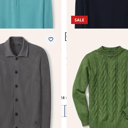
SALE
n 24.
Artikel 23 von 24.
Merkzettel
olo-Cardigan
Zopfpullover Woolcot
4,7 (3)
4,3 (12)
€ 159,00
€ 78,99
)
(-50%)
1
bis
24
von
36
Zurück
Weiter
zu Seite 2