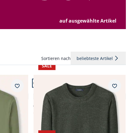
auf ausgewählte Artikel
Sortieren nach
beliebteste Artikel
SALE
Artikel 4 von 24.
Merkzettel
Merkzet
Premium Leinen-Pullover
4,3 (4)
ab € 169,99
ab
€ 99,99
(-41%)