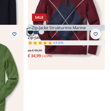
SALE
Artikel 24 von 24.
+1
Merkzettel
Merkzet
Zip-Jacke Strukturmix
4,9 (69)
ab € 99,99
€ 34,99
(-65%)