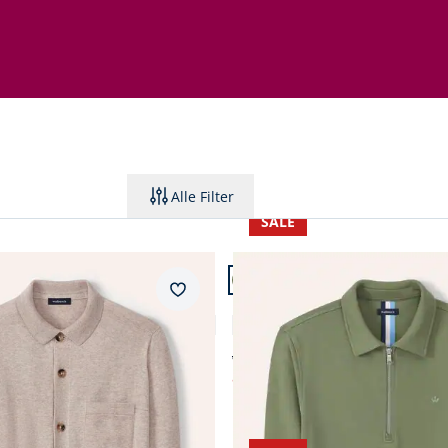
Alle Filter
SALE
 24.
Artikel 3 von 24.
Merkzettel
Strickpolo
Polo Sweat
5,0 (3)
4,8 (4)
ab € 79,99
ab
€ 39,99
44%)
(-50%)