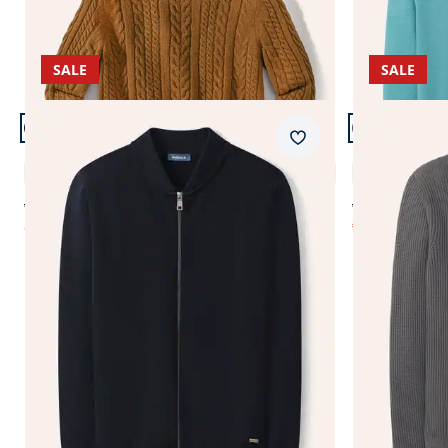
SALE
SALE
Artikel 21 von 24.
Artikel 22 vo
Merkzettel
Milano Zip-Jacke
Gerippter P
4,9 (7)
ab € 139,99
ab € 139,99
ab
€ 69,99
€ 34,99
(-50%)
(-75%
Seite 1 geladen. Zeige Produkte 1 bis 24 von 36.