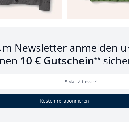
um Newsletter anmelden u
inen
10 € Gutschein
siche
**
E-Mail-Adresse *
Kostenfrei abonnieren