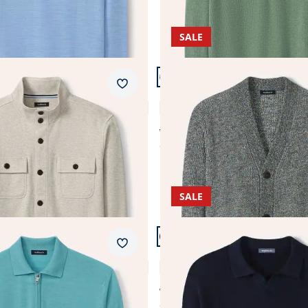
SALE
n 24.
Artikel 15 von 24.
Merkzettel
Mouline Cardigan
4,4 (11)
4,4 (8)
ab € 129,99
ab
€ 64,99
44%)
(-50%)
SALE
n 24.
Artikel 19 von 24.
Merkzettel
r Merino Extrafein
Gerippter Polopullover
4,8 (4)
4,2 (14)
ab € 89,99
ab
€ 59,99
44%)
(-33%)