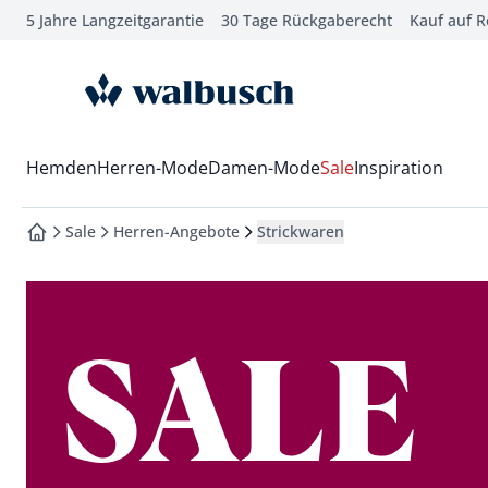
5 Jahre Langzeitgarantie
30 Tage Rückgaberecht
Kauf auf 
che springen
vigation springen
zur Startseite
inhalt springen
oter springen
Wechsel in das Menü mit Pfeil-Runter Taste
Hemden
Herren-Mode
Damen-Mode
Sale
Inspiration
hnellanmeldung springen
Sale
Herren-Angebote
Strickwaren
zur Startseite
SALE