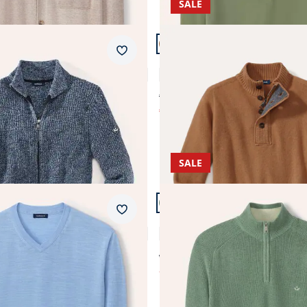
SALE
 24.
Artikel 7 von 24.
Merkzettel
Jacke
Premium Lammwoll-Troyer
5,0 (4)
5,0 (10)
€ 189,99
€ 49,99
)
(-74%)
SALE
n 24.
Artikel 11 von 24.
Merkzettel
erino Extrafein
Gerippter Baumwoll-Troyer
4,6 (21)
4,9 (8)
ab € 89,99
ab
€ 49,99
50%)
(-44%)