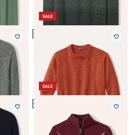
SALE
Artikel 16 von 24.
Merkzettel
Merkzet
Lammwoll-Pullover Nahtlos
4,9 (43)
€ 109,99
€ 69,99
(-36%)
SALE
Artikel 20 von 24.
Merkzettel
Merkzet
Intarsien-Troyer
5,0 (8)
€ 139,00
€ 59,99
(-57%)