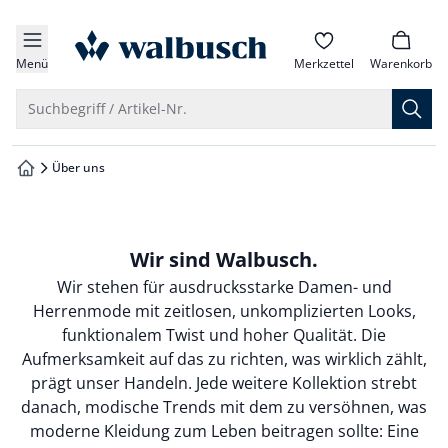
che springen
zur Startseite
vigation springen
Menü
Merkzettel
Warenkorb
inhalt springen
Suche öffnen
Suchbegriff / Artikel-Nr.
oter springen
Über uns
zur Startseite
hnellanmeldung springen
Wir sind Walbusch.
Wir stehen für ausdrucksstarke Damen- und
Herrenmode mit zeitlosen, unkomplizierten Looks,
funktionalem Twist und hoher Qualität. Die
Aufmerksamkeit auf das zu richten, was wirklich zählt,
prägt unser Handeln. Jede weitere Kollektion strebt
danach, modische Trends mit dem zu versöhnen, was
moderne Kleidung zum Leben beitragen sollte: Eine