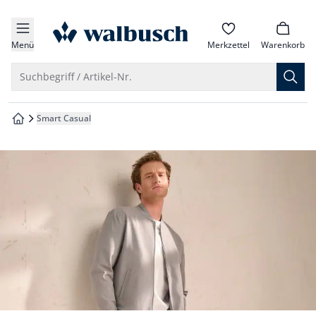
che springen
zur Startseite
vigation springen
Menü
Merkzettel
Warenkorb
inhalt springen
Suche öffnen
Suchbegriff / Artikel-Nr.
oter springen
Smart Casual
zur Startseite
hnellanmeldung springen