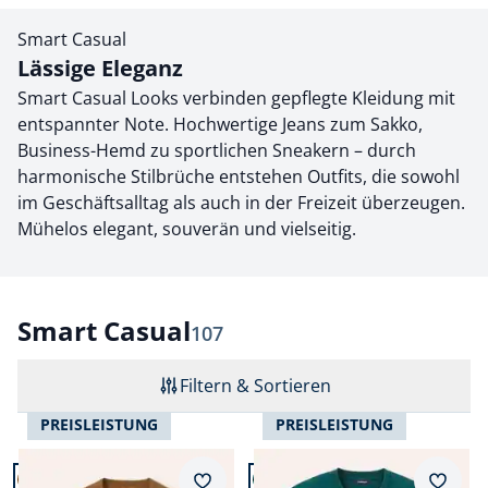
Smart Casual
Lässige Eleganz
Smart Casual Looks verbinden gepflegte Kleidung mit
entspannter Note. Hochwertige Jeans zum Sakko,
Business-Hemd zu sportlichen Sneakern – durch
harmonische Stilbrüche entstehen Outfits, die sowohl
im Geschäftsalltag als auch in der Freizeit überzeugen.
Mühelos elegant, souverän und vielseitig.
Smart Casual
Ergebnisse
107
Filtern & Sortieren
PREISLEISTUNG
PREISLEISTUNG
Artikel 1 von 24.
Artikel 2 von 24.
+12
+5