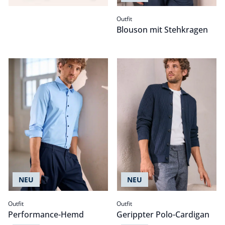
Outfit
Blouson mit Stehkragen
Performance-Hemd
Passform Outfit.
Gerippter Polo-Cardigan
Passform Outfit.
NEU
NEU
Outfit
Outfit
Performance-Hemd
Gerippter Polo-Cardigan