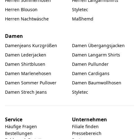
Herren Sommerhosen
Herren Langarmshirts
Herren Blouson
Styletec
Herren Nachtwäsche
Maßhemd
Damen
Damenjeans Kurzgrößen
Damen Übergangsjacken
Damen Lederjacken
Damen Langarm Shirts
Damen Shirtblusen
Damen Pullunder
Damen Marlenehosen
Damen Cardigans
Damen Sommer Pullover
Damen Baumwollhosen
Damen Strech Jeans
Styletec
Service
Unternehmen
Häufige Fragen
Filiale finden
Bestellungen
Pressebereich