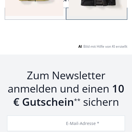
Seite 1 geladen. Zeige Produkte 1 bis 24 von 38.
Zurück
Weiter
zu Seite 2
AI
Bild mit Hilfe von KI erstellt
Zum Newsletter
anmelden und einen
10
€ Gutschein
sichern
**
E-Mail-Adresse *