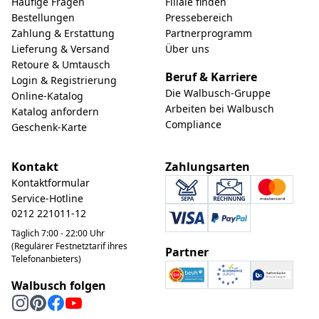
Häufige Fragen
Filiale finden
Bestellungen
Pressebereich
Zahlung & Erstattung
Partnerprogramm
Lieferung & Versand
Über uns
Retoure & Umtausch
Beruf & Karriere
Login & Registrierung
Die Walbusch-Gruppe
Online-Katalog
Arbeiten bei Walbusch
Katalog anfordern
Compliance
Geschenk-Karte
Kontakt
Zahlungsarten
Kontaktformular
Service-Hotline
0212 221011-12
Täglich 7:00 - 22:00 Uhr
(Regulärer Festnetztarif ihres
Partner
Telefonanbieters)
Walbusch folgen