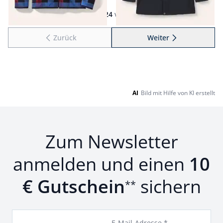
Seite 1 geladen. Zeige Produkte 1 bis 24 von 54.
1
bis
24
von
54
Zurück
Weiter
zu Seite 2
AI
Bild mit Hilfe von KI erstellt
Zum Newsletter
anmelden und einen
10
€ Gutschein
sichern
**
E-Mail-Adresse *