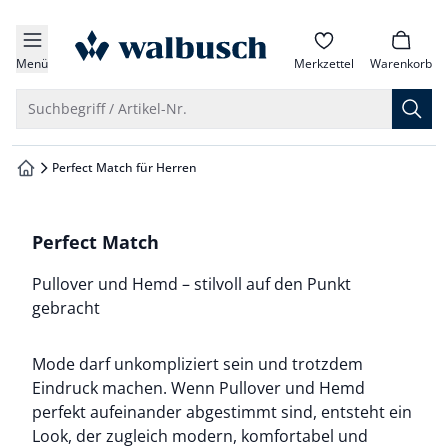
che springen
zur Startseite
vigation springen
Menü
Merkzettel
Warenkorb
inhalt springen
Suche öffnen
Suchbegriff / Artikel-Nr.
oter springen
Perfect Match für Herren
zur Startseite
hnellanmeldung springen
Perfect Match
Pullover und Hemd – stilvoll auf den Punkt
gebracht
Mode darf unkompliziert sein und trotzdem
Eindruck machen. Wenn Pullover und Hemd
perfekt aufeinander abgestimmt sind, entsteht ein
Look, der zugleich modern, komfortabel und