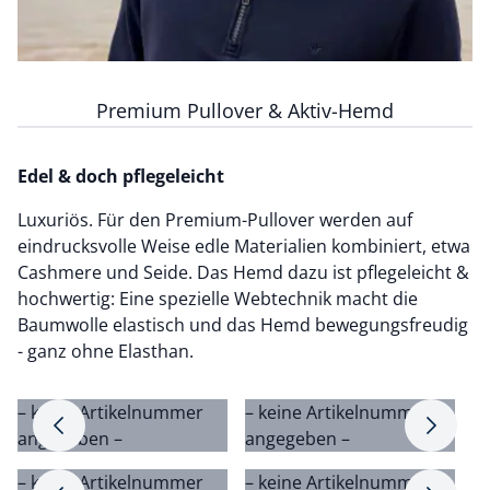
Premium Pullover & Aktiv-Hemd
Edel & doch pflegeleicht
Luxuriös. Für den Premium-Pullover werden auf
eindrucksvolle Weise edle Materialien kombiniert, etwa
Cashmere und Seide. Das Hemd dazu ist pflegeleicht &
hochwertig: Eine spezielle Webtechnik macht die
Baumwolle elastisch und das Hemd bewegungsfreudig
- ganz ohne Elasthan.
– keine Artikelnummer
– keine Artikelnummer
–
Pfeil nach rechts
Pfeil na
angegeben –
angegeben –
a
– keine Artikelnummer
– keine Artikelnummer
–