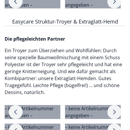
Pfeil nach rechts
Pfeil na
angegeben –
angegeben –
a
Easycare Struktur-Troyer & Extraglatt-Hemd
Die pflegeleichten Partner
Ein Troyer zum Überziehen und Wohlfühlen: Durch
seine spezielle Baumwollmischung mit einem Schuss
Polyester ist der Troyer sehr pflegeleicht und hat eine
geringe Knitterneigung. Und wie dafür gemacht als
Kombipartner: unsere Extraglatt-Hemden. Gutes
Tragegefühl. Leichte Pflege (bügelfrei!) … und schöne
Dessins, natürlich.
– keine Artikelnummer
– keine Artikelnummer
–
Pfeil nach rechts
Pfeil na
angegeben –
angegeben –
a
– keine Artikelnummer
– keine Artikelnummer
–