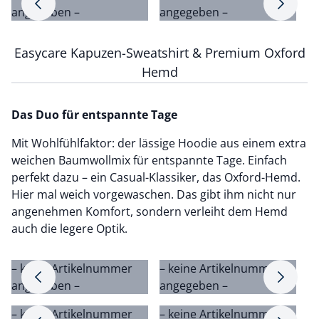
Pfeil nach rechts
Pfeil na
angegeben –
angegeben –
a
Easycare Kapuzen-Sweatshirt & Premium Oxford
Hemd
Das Duo für entspannte Tage
Mit Wohlfühlfaktor: der lässige Hoodie aus einem extra
weichen Baumwollmix für entspannte Tage. Einfach
perfekt dazu – ein Casual-Klassiker, das Oxford-Hemd.
Hier mal weich vorgewaschen. Das gibt ihm nicht nur
angenehmen Komfort, sondern verleiht dem Hemd
auch die legere Optik.
– keine Artikelnummer
– keine Artikelnummer
–
Pfeil nach rechts
Pfeil na
angegeben –
angegeben –
a
– keine Artikelnummer
– keine Artikelnummer
–