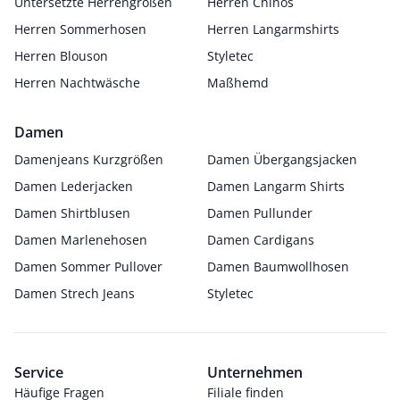
Untersetzte Herrengrößen
Herren Chinos
Herren Sommerhosen
Herren Langarmshirts
Herren Blouson
Styletec
Herren Nachtwäsche
Maßhemd
Damen
Damenjeans Kurzgrößen
Damen Übergangsjacken
Damen Lederjacken
Damen Langarm Shirts
Damen Shirtblusen
Damen Pullunder
Damen Marlenehosen
Damen Cardigans
Damen Sommer Pullover
Damen Baumwollhosen
Damen Strech Jeans
Styletec
Service
Unternehmen
Häufige Fragen
Filiale finden