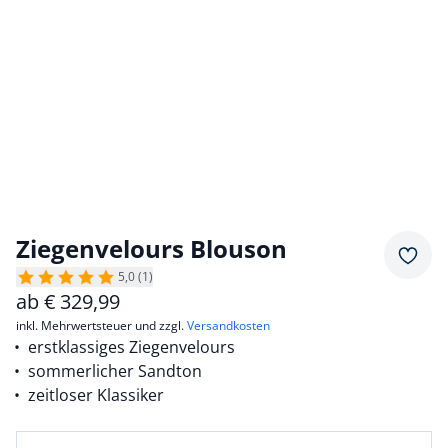
Ziegenvelours Blouson
Merkz
5,0 (1)
ab
€
329,99
inkl. Mehrwertsteuer und zzgl.
Versandkosten
erstklassiges Ziegenvelours
sommerlicher Sandton
zeitloser Klassiker