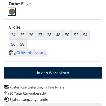
Farbauswahl:
aktuell ausgewählt:
Farbe:
Beige
Farbe Beige ausgewählt
Größenauswahl:
Größe:
nichts ausgewählt
24
25
26
27
28
48
50
52
54
56
58
Größenberatung
In den Warenkorb
Kostenlose Lieferung in Ihre Filiale
30 Tage Rückgaberecht
5 Jahre Langzeitgarantie