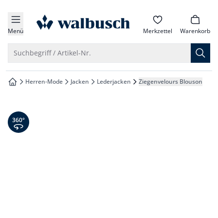
che springen
zur Startseite
vigation springen
Menü
Merkzettel
Warenkorb
inhalt springen
Suche öffnen
Suchbegriff / Artikel-Nr.
oter springen
Herren-Mode
Jacken
Lederjacken
Ziegenvelours Blouson
zur Startseite
hnellanmeldung springen
360° Ansicht