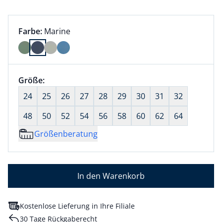
Farbauswahl:
aktuell ausgewählt:
Farbe:
Marine
Farbe Marine ausgewählt
Größenauswahl:
Größe:
nichts ausgewählt
24
25
26
27
28
29
30
31
32
48
50
52
54
56
58
60
62
64
Größenberatung
In den Warenkorb
Kostenlose Lieferung in Ihre Filiale
30 Tage Rückgaberecht