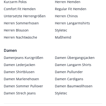
Kurzarm Polos
Herren Hemden
Comfort Fit Hemden
Regular Fit Hemden
Untersetzte Herrengrößen
Herren Chinos
Herren Sommerhosen
Herren Langarmshirts
Herren Blouson
Styletec
Herren Nachtwäsche
Maßhemd
Damen
Damenjeans Kurzgrößen
Damen Übergangsjacken
Damen Lederjacken
Damen Langarm Shirts
Damen Shirtblusen
Damen Pullunder
Damen Marlenehosen
Damen Cardigans
Damen Sommer Pullover
Damen Baumwollhosen
Damen Strech Jeans
Styletec