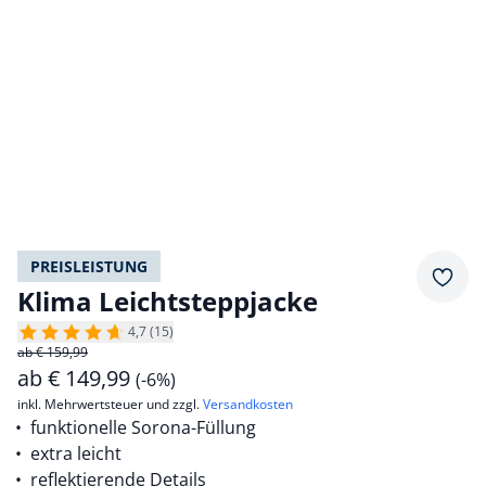
PREISLEISTUNG
Merkz
Klima Leichtsteppjacke
4,7 (15)
ab € 159,99
ab
€
149,99
(-6%)
inkl. Mehrwertsteuer und zzgl.
Versandkosten
funktionelle Sorona-Füllung
extra leicht
reflektierende Details