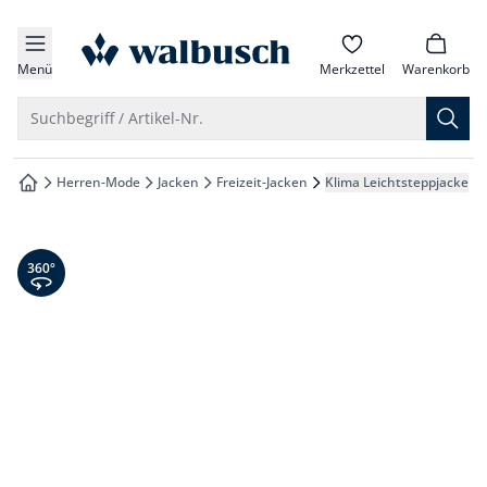
che springen
zur Startseite
vigation springen
Menü
Merkzettel
Warenkorb
inhalt springen
Suche öffnen
Suchbegriff / Artikel-Nr.
oter springen
Herren-Mode
Jacken
Freizeit-Jacken
Klima Leichtsteppjacke
zur Startseite
hnellanmeldung springen
360° Ansicht