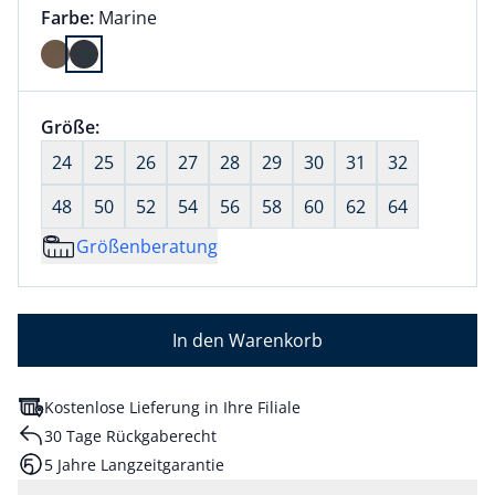
Farbauswahl:
aktuell ausgewählt:
Farbe:
Marine
Farbe Marine ausgewählt
Größenauswahl:
Größe:
nichts ausgewählt
24
25
26
27
28
29
30
31
32
48
50
52
54
56
58
60
62
64
Größenberatung
In den Warenkorb
Kostenlose Lieferung in Ihre Filiale
30 Tage Rückgaberecht
5 Jahre Langzeitgarantie