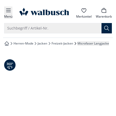
che springen
zur Startseite
vigation springen
Menü
Merkzettel
Warenkorb
inhalt springen
Suche öffnen
Suchbegriff / Artikel-Nr.
oter springen
Herren-Mode
Jacken
Freizeit-Jacken
Microfaser Langjacke
zur Startseite
hnellanmeldung springen
360° Ansicht