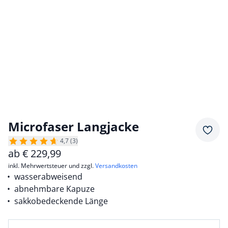
Microfaser Langjacke
Merkz
4,7 (3)
ab
€
229,99
inkl. Mehrwertsteuer und zzgl.
Versandkosten
wasserabweisend
abnehmbare Kapuze
sakkobedeckende Länge