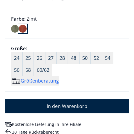
Farbauswahl:
aktuell ausgewählt:
Farbe:
Zimt
Farbe Zimt ausgewählt
Größenauswahl:
Größe:
nichts ausgewählt
24
25
26
27
28
48
50
52
54
56
58
60/62
Größenberatung
In den Warenkorb
Kostenlose Lieferung in Ihre Filiale
30 Tage Rückgaberecht