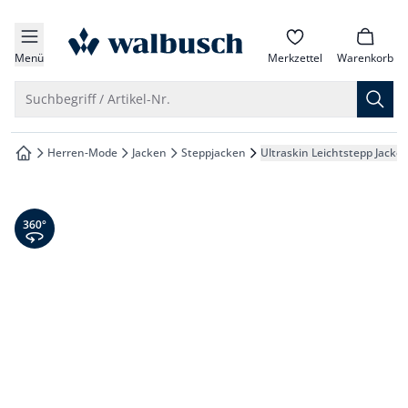
che springen
zur Startseite
vigation springen
Menü
Merkzettel
Warenkorb
inhalt springen
Suche öffnen
Suchbegriff / Artikel-Nr.
oter springen
Herren-Mode
Jacken
Steppjacken
Ultraskin Leichtstepp Jacke
zur Startseite
hnellanmeldung springen
360° Ansicht