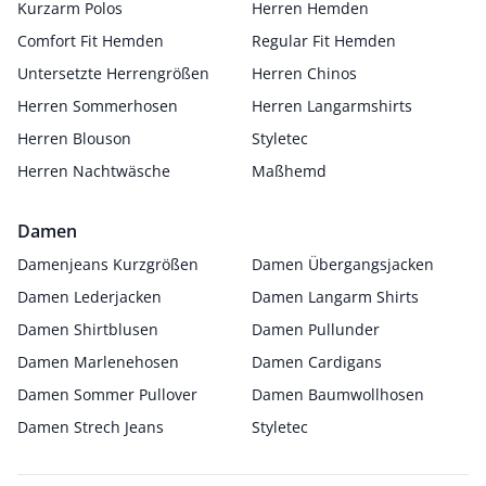
Kurzarm Polos
Herren Hemden
Comfort Fit Hemden
Regular Fit Hemden
Untersetzte Herrengrößen
Herren Chinos
Herren Sommerhosen
Herren Langarmshirts
Herren Blouson
Styletec
Herren Nachtwäsche
Maßhemd
Damen
Damenjeans Kurzgrößen
Damen Übergangsjacken
Damen Lederjacken
Damen Langarm Shirts
Damen Shirtblusen
Damen Pullunder
Damen Marlenehosen
Damen Cardigans
Damen Sommer Pullover
Damen Baumwollhosen
Damen Strech Jeans
Styletec