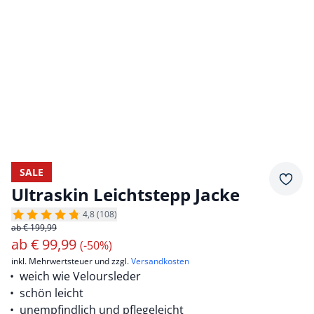
SALE
Merkz
Ultraskin Leichtstepp Jacke
4,8 (108)
ab € 199,99
ab
€
99,99
(-50%)
inkl. Mehrwertsteuer und zzgl.
Versandkosten
weich wie Veloursleder
schön leicht
unempfindlich und pflegeleicht