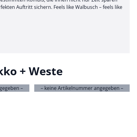
ten Auftritt sichern. Feels like Walbusch – feels like
kko + Weste
ngegeben –
– keine Artikelnummer angegeben –