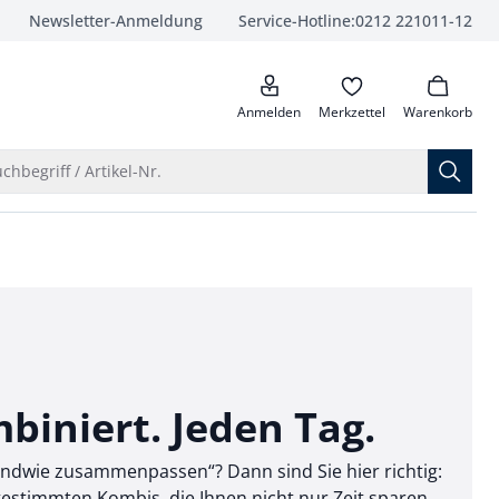
Newsletter-Anmeldung
Service-Hotline:
0212 221011-12
anrufen
Anmelden
Merkzettel
Warenkorb
Suche öffnen
chbegriff / Artikel-Nr.
biniert. Jeden Tag.
gendwie zusammenpassen“? Dann sind Sie hier richtig:
gestimmten Kombis, die Ihnen nicht nur Zeit sparen