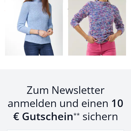
ab € 129,99
ab
€ 119,99
ab
€ 64,99
(-50%)
Seite 1 geladen. Zeige Produkte 1 bis 10 von 10.
Zum Newsletter
anmelden und einen
10
€ Gutschein
sichern
**