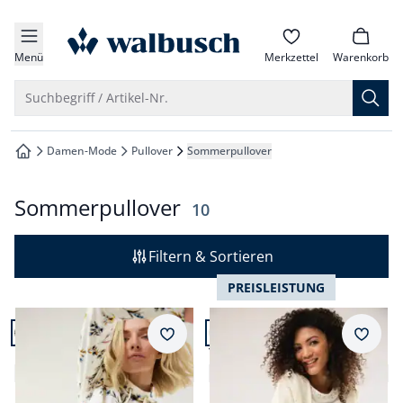
che springen
zur Startseite
vigation springen
Menü
Merkzettel
Warenkorb
inhalt springen
Suche öffnen
Suchbegriff / Artikel-Nr.
oter springen
Damen-Mode
Pullover
Sommerpullover
zur Startseite
hnellanmeldung springen
Sommerpullover
Ergebnisse
10
Filtern & Sortieren
PREISLEISTUNG
Artikel 1 von 10.
Artikel 2 von 10.
Merkzettel
Merkz
Baumwoll-Sweatshirt
Twinset Ajour
4,7 (157)
4,5 (17)