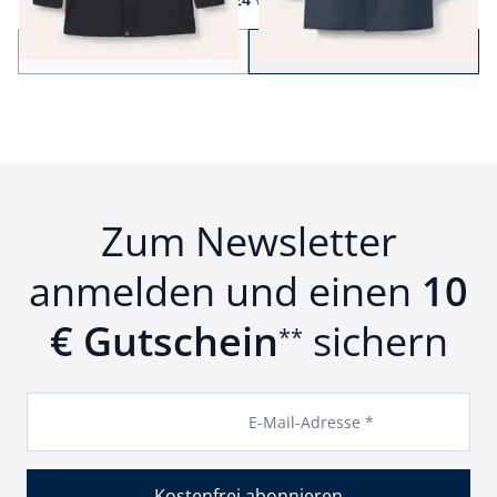
Seite 1 geladen. Zeige Produkte 1 bis 24 von 44.
Zurück
Weiter
zu Seite 2
Zum Newsletter
anmelden und einen
10
€ Gutschein
sichern
**
E-Mail-Adresse *
Kostenfrei abonnieren