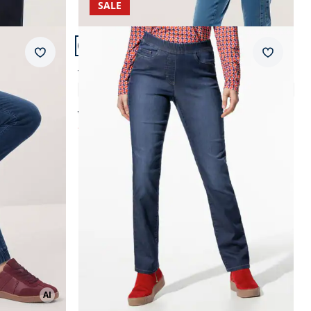
SALE
Artikel 20 von 22.
+2
Passform Regular Fit.
Merkzettel
Merkzet
Regular Fit
Yoga-Schlupfjeans
4,6 (171)
ab € 99,99
ab
€ 59,99
(-40%)
AI