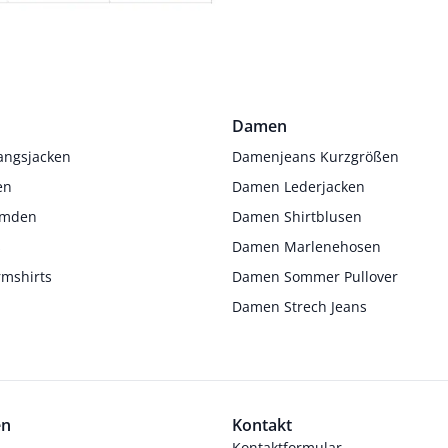
Damen
angsjacken
Damenjeans Kurzgrößen
en
Damen Lederjacken
Hemden
Damen Shirtblusen
s
Damen Marlenehosen
rmshirts
Damen Sommer Pullover
Damen Strech Jeans
en
Kontakt
Kontaktformular