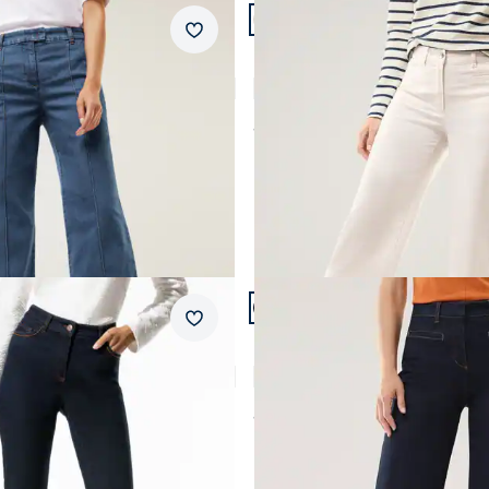
n 22.
Artikel 11 von 22.
ular Fit.
Passform Regular Fit.
Merkzettel
Regular Fit
s mit Biese
Denim Culotte
4,7 (42)
4,8 (4)
ab
€ 99,99
n 22.
Artikel 15 von 22.
ular Fit.
Passform Regular Fit.
Merkzettel
Regular Fit
Marlene mit Stecktaschen
4,8 (56)
4,6 (19)
ab
€ 129,99
-8%)