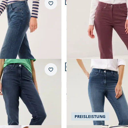
+1
ular Fit.
Passform Regular Fit.
Merkzettel
Regular Fit
5 Pocket Jeans mit weitem B
5,0 (1)
ab
€ 99,99
 22.
Artikel 7 von 22.
ular Fit.
Passform Regular Fit.
Merkzettel
Regular Fit
orm
Bi-Stretch-Jeans Softtouch
4,5 (305)
4,8 (56)
ab € 109,99
ab
€ 99,99
-8%)
(-9%)
PREISLEISTUNG