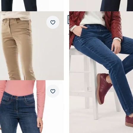
n 22.
Artikel 19 von 22.
ular Fit.
Passform Regular Fit.
Merkzettel
Regular Fit
ltrastretch
Jogger Jeans
4,6 (57)
ab
€ 119,99
55%)
n 22.
ular Fit.
Merkzettel
amic Jeans
4,6 (58)
)