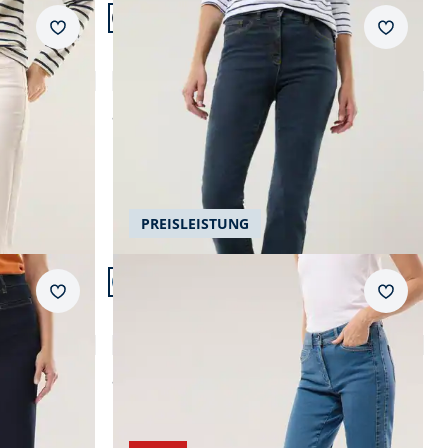
Artikel 12 von 22.
+3
Passform Regular Fit.
Merkzettel
Merkzet
Regular Fit
Husky-Jeans
4,6 (459)
ab
€ 119,99
PREISLEISTUNG
Artikel 16 von 22.
Passform Regular Fit.
Merkzettel
Merkzet
Regular Fit
Passform-Jeans Slim Fit
4,4 (5)
ab
€ 99,99