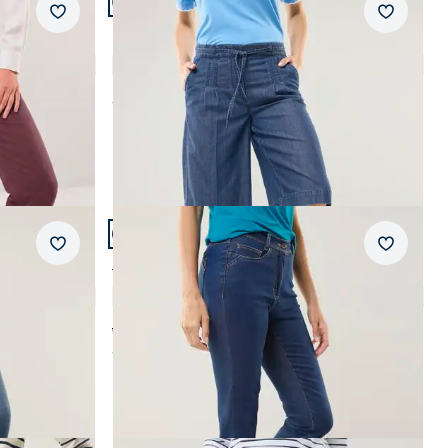
Passform Regular Fit.
Merkzettel
Merkzet
Regular Fit
ein
Bermudas aus Denim
4,8 (8)
ab
€ 89,99
Artikel 8 von 22.
+7
Passform Regular Fit.
Merkzettel
Merkzet
Regular Fit
Yoga-Jeans Ultrastretch
4,7 (483)
ab € 99,99
ab
€ 89,99
(-10%)
AI