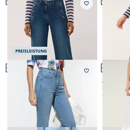
Passform Regular Fit.
Passform Reg
Merkzettel
Regular Fit
Regular Fit
Sailor Marlene Jeans
Barrel Jeans
ab
€ 129,99
ab
€ 119,99
PREISLEISTUNG
Artikel 5 von 22.
Artikel 6 von
+1
+1
Passform Regular Fit.
Passform Reg
Merkzettel
Regular Fit
Regular Fit
7/8-Stretchjeans Premium-Klima
Jeans Bestf
4,7 (59)
ab € 119,99
ab
€ 99,99
ab
€ 109,99
(