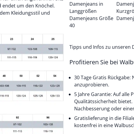
Damenjeans in
Damenj
nd endet um den Knöchel.
Langgrößen
Kurzgr
edem Kleidungsstil und
Damenjeans Größe
Damenj
40
Tipps und Infos zu unseren
Profitieren Sie bei Wal
30 Tage Gratis Rückgabe: N
anzuprobieren.
5 Jahre Garantie: Auf alle
Qualitätssicherheit bietet
Nachbesserung oder einen
Gratislieferung in die Fil
kostenfrei in eine Walbusch-