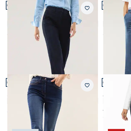
Artikel 9 von 22.
Artikel 10 vo
Passform Regular Fit.
Passform Reg
Merkzettel
Regular Fit
Regular Fit
Chino Denim mit Saumumschlag
Marlene Jean
5,0 (4)
ab
€ 119,99
ab
€ 129,99
Artikel 13 von 22.
Artikel 14 vo
+1
Passform Regular Fit.
Passform Reg
Merkzettel
Regular Fit
Regular Fit
Skinny Jeans
Alaska-Jeans
4,0 (5)
ab € 129,99
ab
€ 119,99
ab
€ 119,99
(