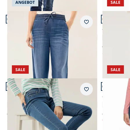
ANGEBOT
SALE
Artikel 17 von 22.
Artikel 18 vo
Passform Regular Fit.
Passform Reg
Merkzettel
Regular Fit
Regular Fit
Kombi Denim
Yoga-Jeans U
4,1 (10)
ab € 99,99
Einzelpreis ab
€ 99,99
ab
€ 44,99
(-
SALE
SALE
Artikel 21 von 22.
Artikel 22 vo
Passform Regular Fit.
Passform Reg
Merkzettel
Regular Fit
Regular Fit
Five Pocket Highstretch-Denim
Thermo-Dyn
4,4 (51)
ab € 89,99
ab € 119,00
ab
€ 59,99
€ 44,99
(-33%)
(-62%