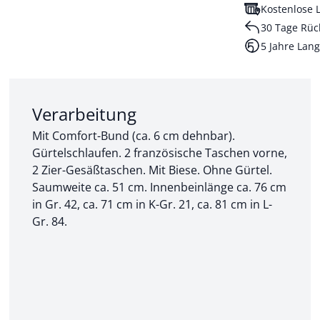
Kostenlose L
30 Tage Rüc
5 Jahre Lang
Abschnitt 2 von 3:
Verarbeitung
Mit Comfort-Bund (ca. 6 cm dehnbar).
Gürtelschlaufen. 2 französische Taschen vorne,
2 Zier-Gesäßtaschen. Mit Biese. Ohne Gürtel.
Saumweite ca. 51 cm. Innenbeinlänge ca. 76 cm
in Gr. 42, ca. 71 cm in K-Gr. 21, ca. 81 cm in L-
Gr. 84.