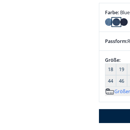
Farbauswah
aktu
Farbe:
Blue
Farbe Blue
Passform:
R
Dieser Arti
Größenaus
Größe:
nic
18
19
44
46
Größe