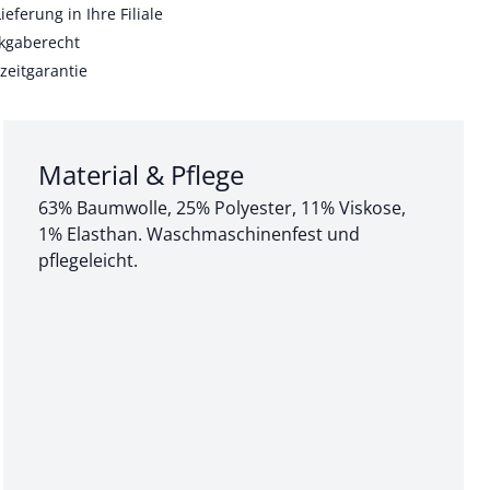
ieferung in Ihre Filiale
kgaberecht
zeitgarantie
Abschnitt 3 von 3:
Material & Pflege
63% Baumwolle, 25% Polyester, 11% Viskose,
1% Elasthan. Waschmaschinenfest und
pflegeleicht.