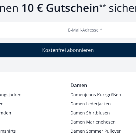
inen
10 € Gutschein
siche
**
E-Mail-Adresse *
Kostenfrei abonnieren
Damen
angsjacken
Damenjeans Kurzgrößen
en
Damen Lederjacken
Hemden
Damen Shirtblusen
s
Damen Marlenehosen
rmshirts
Damen Sommer Pullover