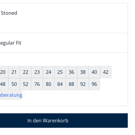
l:
ell ausgewählt:
 Stoned
 Stoned ausgewählt
egular Fit
kel hat die Passform Regular Fit. für Informationen zu Pass
wahl:
hts ausgewählt
20
21
22
23
24
25
36
38
40
42
48
50
52
76
80
84
88
92
96
nberatung
In den Warenkorb