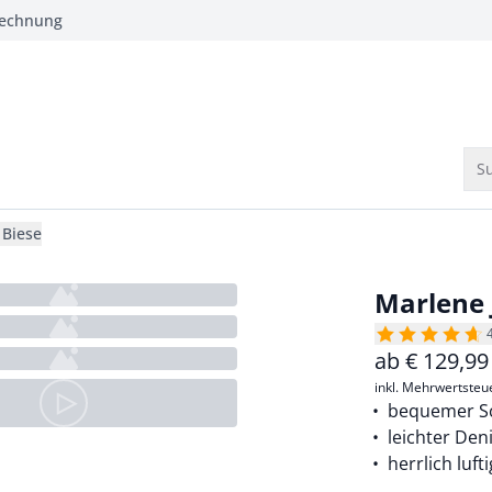
Rechnung
Su
 Biese
Marlene 
ab
€
129,99
inkl. Mehrwertsteu
bequemer Sc
leichter De
herrlich lufti