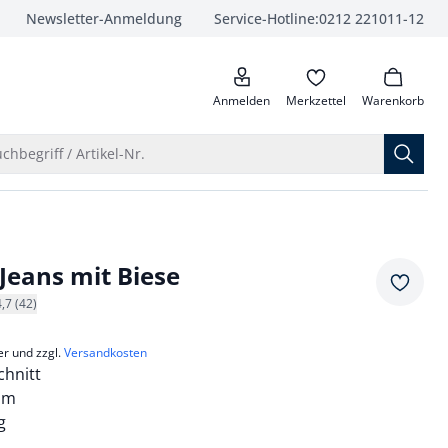
Newsletter-Anmeldung
Service-Hotline:
0212 221011-12
anrufen
Anmelden
Merkzettel
Warenkorb
Suche öffnen
chbegriff / Artikel-Nr.
Jeans mit Biese
Merkze
4,7 (42)
er und zzgl.
Versandkosten
hnitt
nim
g