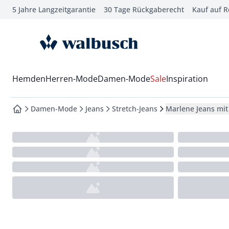
5 Jahre Langzeitgarantie
30 Tage Rückgaberecht
Kauf auf 
che springen
vigation springen
zur Startseite
inhalt springen
oter springen
Wechsel in das Menü mit Pfeil-Runter Taste
Hemden
Herren-Mode
Damen-Mode
Sale
Inspiration
hnellanmeldung springen
Damen-Mode
Jeans
Stretch-Jeans
Marlene Jeans mit
zur Startseite