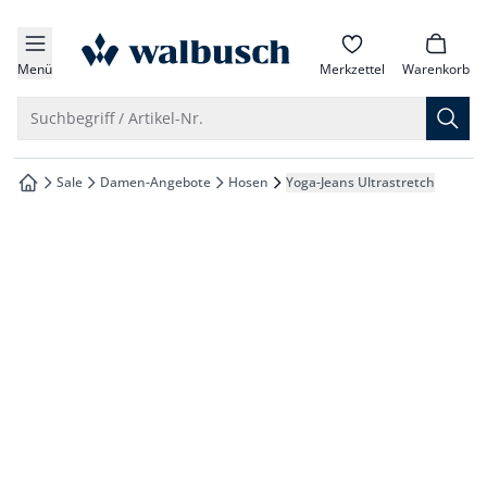
che springen
zur Startseite
vigation springen
Menü
Merkzettel
Warenkorb
inhalt springen
Suche öffnen
Suchbegriff / Artikel-Nr.
oter springen
Sale
Damen-Angebote
Hosen
Yoga-Jeans Ultrastretch
zur Startseite
hnellanmeldung springen