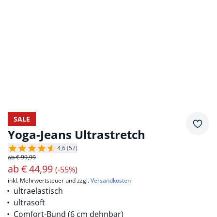
SALE
Merkz
Yoga-Jeans Ultrastretch
4,6 (57)
ab € 99,99
ab
€
44,99
(-55%)
inkl. Mehrwertsteuer und zzgl.
Versandkosten
ultraelastisch
ultrasoft
Comfort-Bund (6 cm dehnbar)