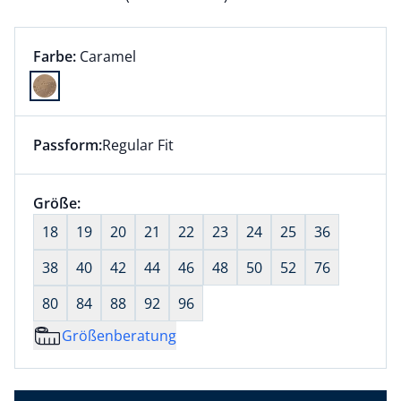
Farbauswahl:
aktuell ausgewählt:
Farbe:
Caramel
Farbe Caramel ausgewählt
Passform:
Regular Fit
Dieser Artikel hat die Passform Regular Fit. für Infor
Größenauswahl:
Größe:
nichts ausgewählt
18
19
20
21
22
23
24
25
36
38
40
42
44
46
48
50
52
76
80
84
88
92
96
Größenberatung