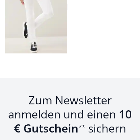
Denim
4,4 (51)
ab € 89,99
ab
€ 59,99
(-33%)
Seite 1 geladen. Zeige Produkte 1 bis 5 von 5.
Zum Newsletter
anmelden und einen
10
€ Gutschein
sichern
**