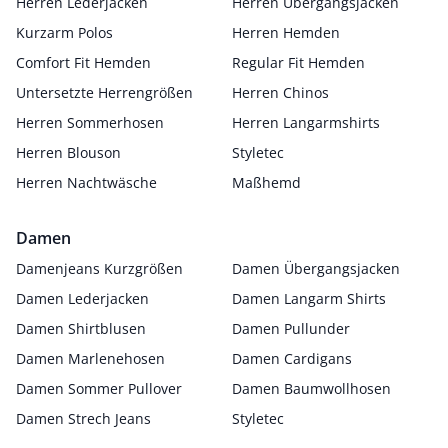
Herren Lederjacken
Herren Übergangsjacken
Kurzarm Polos
Herren Hemden
Comfort Fit Hemden
Regular Fit Hemden
Untersetzte Herrengrößen
Herren Chinos
Herren Sommerhosen
Herren Langarmshirts
Herren Blouson
Styletec
Herren Nachtwäsche
Maßhemd
Damen
Damenjeans Kurzgrößen
Damen Übergangsjacken
Damen Lederjacken
Damen Langarm Shirts
Damen Shirtblusen
Damen Pullunder
Damen Marlenehosen
Damen Cardigans
Damen Sommer Pullover
Damen Baumwollhosen
Damen Strech Jeans
Styletec