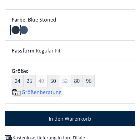
Farbauswahl:
aktuell ausgewählt:
Farbe:
Blue Stoned
Farbe Blue Stoned ausgewählt
Passform:
Regular Fit
Dieser Artikel hat die Passform Regular Fit. für Infor
Größenauswahl:
Größe:
nichts ausgewählt
24
25
40
50
52
80
96
Größenberatung
In den Warenkorb
Kostenlose Lieferung in Ihre Filiale