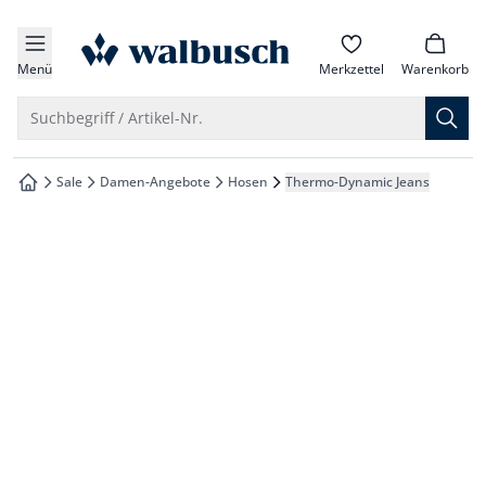
che springen
zur Startseite
vigation springen
Menü
Merkzettel
Warenkorb
inhalt springen
Suche öffnen
Suchbegriff / Artikel-Nr.
oter springen
Sale
Damen-Angebote
Hosen
Thermo-Dynamic Jeans
zur Startseite
hnellanmeldung springen