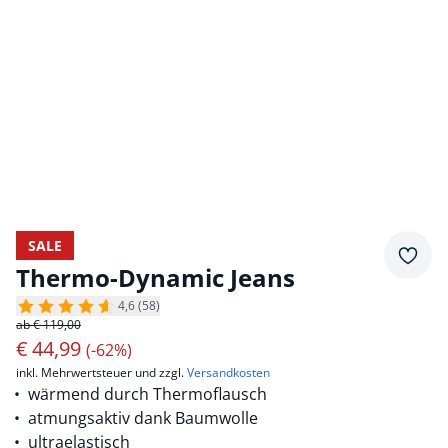
SALE
Merkz
Thermo-Dynamic Jeans
4,6 (58)
ab € 119,00
€
44,99
(-62%)
inkl. Mehrwertsteuer und zzgl.
Versandkosten
wärmend durch Thermoflausch
atmungsaktiv dank Baumwolle
ultraelastisch