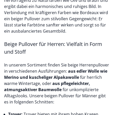
hervorragend zu Naturfarben wie Oliv und Braun und
ergibt dabei ein harmonisches und ruhiges Bild. In
Verbindung mit kräftigeren Farben wie Bordeaux wird
ein beiger Pullover zum stilvollen Gegengewicht: Er
lässt starke Farbtöne sanfter wirken und sorgt so für
ein ausbalanciertes Gesamtbild.
Beige Pullover für Herren: Vielfalt in Form
und Stoff
In unserem Sortiment finden Sie beige Herrenpullover
in verschiedenen Ausführungen:
aus edler Wolle wie
Merino
und kuscheliger
Alpakawolle
für herrlich
warme Wintertage, oder
aus pflegeleichter,
atmungsaktiver
Baumwolle
für unkomplizierte
Alltagslooks. Unsere beigen Pullover für Männer gibt
es in folgenden Schnitten:
Troyer:
Troyer bieten mit ihrem hohen Kragen