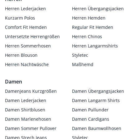
Herren Lederjacken
Herren Übergangsjacken
Kurzarm Polos
Herren Hemden
Comfort Fit Hemden
Regular Fit Hemden
Untersetzte Herrengrößen
Herren Chinos
Herren Sommerhosen
Herren Langarmshirts
Herren Blouson
Styletec
Herren Nachtwäsche
Maßhemd
Damen
Damenjeans Kurzgrößen
Damen Übergangsjacken
Damen Lederjacken
Damen Langarm Shirts
Damen Shirtblusen
Damen Pullunder
Damen Marlenehosen
Damen Cardigans
Damen Sommer Pullover
Damen Baumwollhosen
Damen Strech Jeans
Styletec