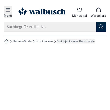
che springen
zur Startseite
vigation springen
Menü
Merkzettel
Warenkorb
inhalt springen
Suche öffnen
Suchbegriff / Artikel-Nr.
oter springen
Herren-Mode
Strickjacken
Strickjacke aus Baumwolle
zur Startseite
hnellanmeldung springen