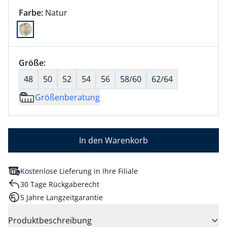
Farbauswahl:
aktuell ausgewählt:
Farbe:
Natur
Farbe Natur ausgewählt
Größenauswahl:
Größe:
nichts ausgewählt
48
50
52
54
56
58/60
62/64
Größenberatung
In den Warenkorb
Kostenlose Lieferung in Ihre Filiale
30 Tage Rückgaberecht
5 Jahre Langzeitgarantie
Produktbeschreibung