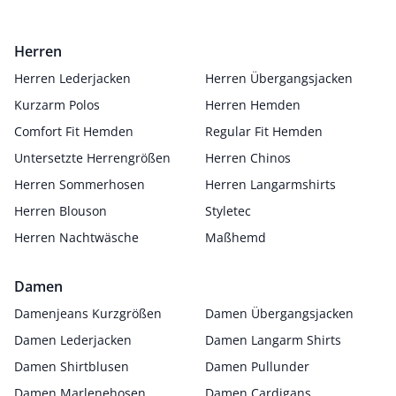
Herren
Herren Lederjacken
Herren Übergangsjacken
Kurzarm Polos
Herren Hemden
Comfort Fit Hemden
Regular Fit Hemden
Untersetzte Herrengrößen
Herren Chinos
Herren Sommerhosen
Herren Langarmshirts
Herren Blouson
Styletec
Herren Nachtwäsche
Maßhemd
Damen
Damenjeans Kurzgrößen
Damen Übergangsjacken
Damen Lederjacken
Damen Langarm Shirts
Damen Shirtblusen
Damen Pullunder
Damen Marlenehosen
Damen Cardigans