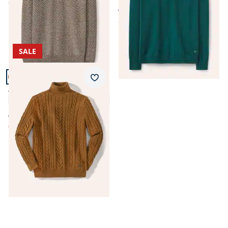
ab
€ 119,99
ab € 89,99
ab
€ 89,95
SALE
Artikel 3 von 3.
Merkzettel
Aran-Zopfpullover
4,7 (41)
ab € 119,99
€ 59,99
(-50%)
Seite 1 geladen. Zeige Produkte 1 bis 3 von 3.