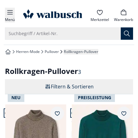
che springen
zur Startseite
vigation springen
Menü
Merkzettel
Warenkorb
inhalt springen
Suche öffnen
Suchbegriff / Artikel-Nr.
oter springen
Herren-Mode
Pullover
Rollkragen-Pullover
zur Startseite
hnellanmeldung springen
Rollkragen-Pullover
Ergebnisse
3
Filtern & Sortieren
NEU
PREISLEISTUNG
Artikel 1 von 3.
Artikel 2 von 3.
+5
Merkzettel
Merkz
Rollkragenpullover mit
Stehbund-Pullover Merino
Fischgratm.
Extrafein
5,0 (18)