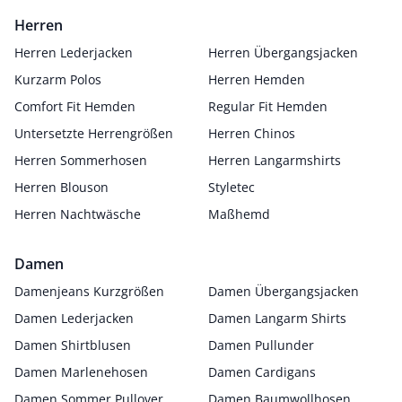
Herren
Herren Lederjacken
Herren Übergangsjacken
Kurzarm Polos
Herren Hemden
Comfort Fit Hemden
Regular Fit Hemden
Untersetzte Herrengrößen
Herren Chinos
Herren Sommerhosen
Herren Langarmshirts
Herren Blouson
Styletec
Herren Nachtwäsche
Maßhemd
Damen
Damenjeans Kurzgrößen
Damen Übergangsjacken
Damen Lederjacken
Damen Langarm Shirts
Damen Shirtblusen
Damen Pullunder
Damen Marlenehosen
Damen Cardigans
Damen Sommer Pullover
Damen Baumwollhosen