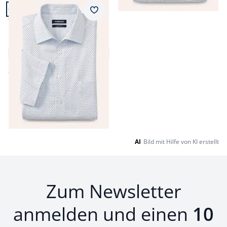
Artikel 17 von 17.
+2
Passform Comfort Fit.
Merkzettel
Comfort Fit
Bügelfreies Hemd mit
Relax-Kragen
4,8 (29)
ab
€ 59,99
Seite 1 geladen. Zeige Produkte 1 bis 17 von 17.
AI
Bild mit Hilfe von KI erstellt
Zum Newsletter
anmelden und einen
10