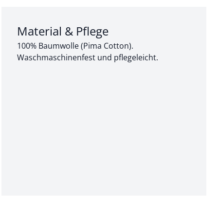
Abschnitt 3 von 3:
Material & Pflege
100% Baumwolle (Pima Cotton).
Waschmaschinenfest und pflegeleicht.