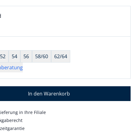
l:
ell ausgewählt:
d
 ausgewählt
wahl:
hts ausgewählt
52
54
56
58/60
62/64
nberatung
In den Warenkorb
ieferung in Ihre Filiale
kgaberecht
zeitgarantie