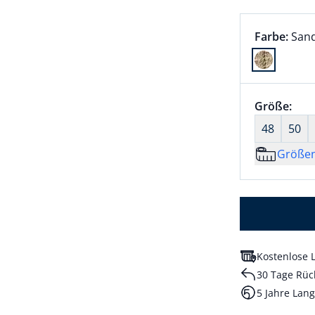
Farbauswah
aktu
Farbe:
San
Farbe Sand
Größenaus
Größe:
nic
48
50
Größe
Kostenlose L
30 Tage Rüc
5 Jahre Lang