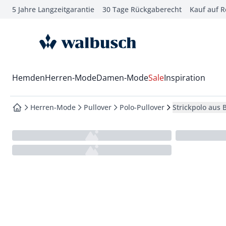
5 Jahre Langzeitgarantie
30 Tage Rückgaberecht
Kauf auf 
che springen
vigation springen
zur Startseite
inhalt springen
oter springen
Wechsel in das Menü mit Pfeil-Runter Taste
Hemden
Herren-Mode
Damen-Mode
Sale
Inspiration
hnellanmeldung springen
Herren-Mode
Pullover
Polo-Pullover
Strickpolo aus
zur Startseite