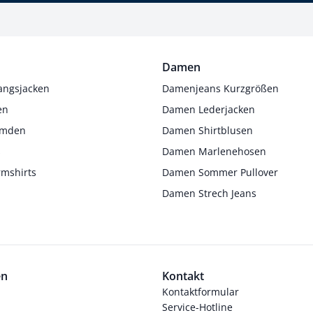
Damen
angsjacken
Damenjeans Kurzgrößen
en
Damen Lederjacken
Hemden
Damen Shirtblusen
s
Damen Marlenehosen
rmshirts
Damen Sommer Pullover
Damen Strech Jeans
en
Kontakt
Kontaktformular
Service-Hotline