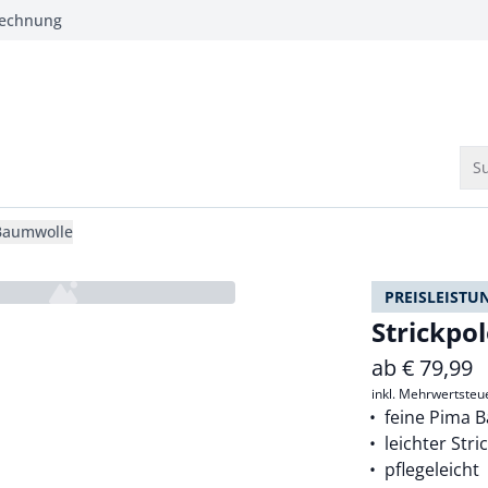
Rechnung
Su
 Baumwolle
PREISLEISTU
Strickpo
ab
€
79,99
inkl. Mehrwertsteu
feine Pima 
leichter Stri
pflegeleicht