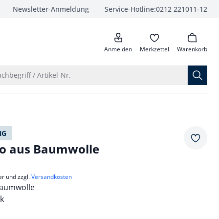
Newsletter-Anmeldung
Service-Hotline:
0212 221011-12
anrufen
Anmelden
Merkzettel
Warenkorb
Suche öffnen
chbegriff / Artikel-Nr.
NG
Merkze
lo aus Baumwolle
er und zzgl.
Versandkosten
Baumwolle
ck