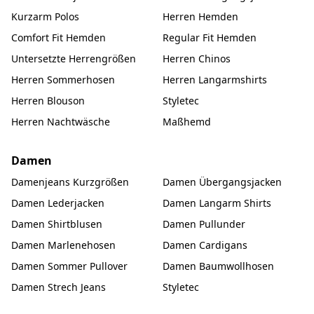
Kurzarm Polos
Herren Hemden
Comfort Fit Hemden
Regular Fit Hemden
Untersetzte Herrengrößen
Herren Chinos
Herren Sommerhosen
Herren Langarmshirts
Herren Blouson
Styletec
Herren Nachtwäsche
Maßhemd
Damen
Damenjeans Kurzgrößen
Damen Übergangsjacken
Damen Lederjacken
Damen Langarm Shirts
Damen Shirtblusen
Damen Pullunder
Damen Marlenehosen
Damen Cardigans
Damen Sommer Pullover
Damen Baumwollhosen
Damen Strech Jeans
Styletec