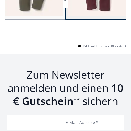
Seite 1 geladen. Zeige Produkte 1 bis 24 von 26.
Zurück
Weiter
zu Seite 2
AI
Bild mit Hilfe von KI erstellt
Zum Newsletter
anmelden und einen
10
€ Gutschein
sichern
**
E-Mail-Adresse *