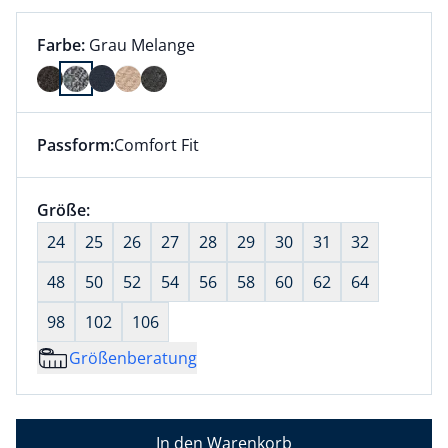
Farbauswahl:
aktuell ausgewählt:
Farbe:
Grau Melange
Farbe Grau Melange ausgewählt
Passform:
Comfort Fit
Dieser Artikel hat die Passform Comfort Fit. für Info
Größenauswahl:
Größe:
nichts ausgewählt
24
25
26
27
28
29
30
31
32
48
50
52
54
56
58
60
62
64
98
102
106
Größenberatung
In den Warenkorb