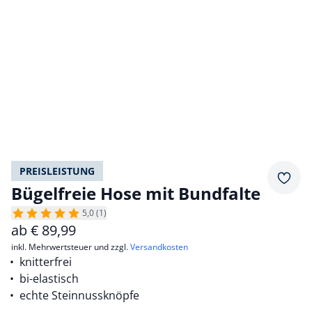
PREISLEISTUNG
Merkz
Bügelfreie Hose mit Bundfalte
5,0 (1)
ab
€
89,99
inkl. Mehrwertsteuer und zzgl.
Versandkosten
knitterfrei
bi-elastisch
echte Steinnussknöpfe