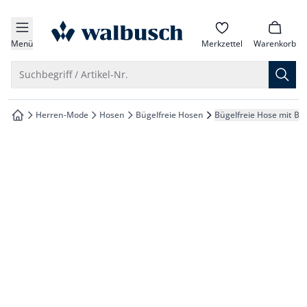
che springen
zur Startseite
vigation springen
Menü
Merkzettel
Warenkorb
inhalt springen
Suche öffnen
Suchbegriff / Artikel-Nr.
oter springen
Herren-Mode
Hosen
Bügelfreie Hosen
Bügelfreie Hose mit Bu
zur Startseite
hnellanmeldung springen