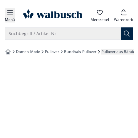
che springen
zur Startseite
vigation springen
Menü
Merkzettel
Warenkorb
inhalt springen
Suche öffnen
Suchbegriff / Artikel-Nr.
oter springen
Damen-Mode
Pullover
Rundhals-Pullover
Pullover aus Bändc
zur Startseite
hnellanmeldung springen