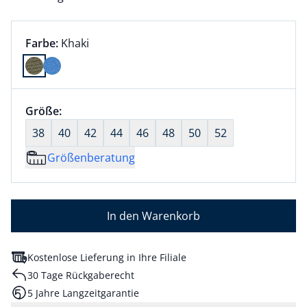
Farbauswahl:
aktuell ausgewählt:
Farbe:
Khaki
Farbe Khaki ausgewählt
Größenauswahl:
Größe:
nichts ausgewählt
38
40
42
44
46
48
50
52
Größenberatung
In den Warenkorb
Kostenlose Lieferung in Ihre Filiale
30 Tage Rückgaberecht
5 Jahre Langzeitgarantie