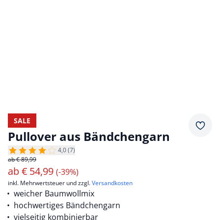
SALE
Merkz
Pullover aus Bändchengarn
4,0 (7)
ab € 89,99
ab
€
54,99
(-39%)
inkl. Mehrwertsteuer und zzgl.
Versandkosten
weicher Baumwollmix
hochwertiges Bändchengarn
vielseitig kombinierbar