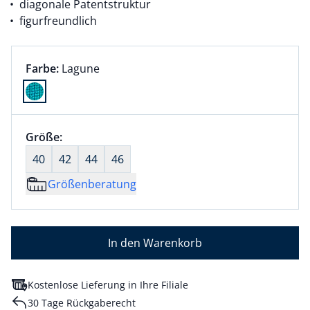
diagonale Patentstruktur
figurfreundlich
Farbauswahl:
aktuell ausgewählt:
Farbe:
Lagune
Farbe Lagune ausgewählt
Größenauswahl:
Größe:
nichts ausgewählt
40
42
44
46
Größenberatung
In den Warenkorb
Kostenlose Lieferung in Ihre Filiale
30 Tage Rückgaberecht