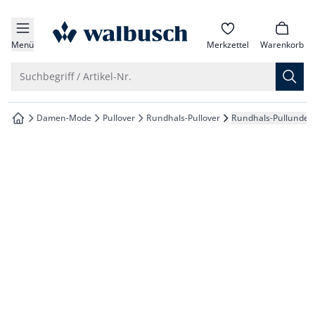
che springen
zur Startseite
vigation springen
Menü
Merkzettel
Warenkorb
inhalt springen
Suche öffnen
Suchbegriff / Artikel-Nr.
oter springen
Damen-Mode
Pullover
Rundhals-Pullover
Rundhals-Pullunder 
zur Startseite
hnellanmeldung springen