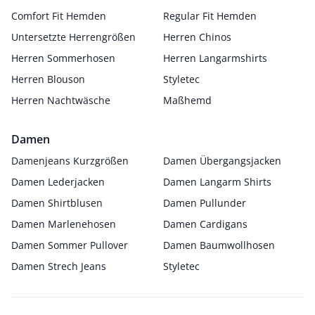
Comfort Fit Hemden
Regular Fit Hemden
Untersetzte Herrengrößen
Herren Chinos
Herren Sommerhosen
Herren Langarmshirts
Herren Blouson
Styletec
Herren Nachtwäsche
Maßhemd
Damen
Damenjeans Kurzgrößen
Damen Übergangsjacken
Damen Lederjacken
Damen Langarm Shirts
Damen Shirtblusen
Damen Pullunder
Damen Marlenehosen
Damen Cardigans
Damen Sommer Pullover
Damen Baumwollhosen
Damen Strech Jeans
Styletec