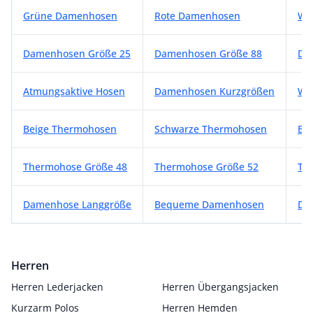
Weitere Damenhosen Kategorien
Grüne Damenhosen
Rote Damenhosen
We
Damenhosen Größe 25
Damenhosen Größe 88
Da
Atmungsaktive Hosen
Damenhosen Kurzgrößen
We
Beige Thermohosen
Schwarze Thermohosen
Bl
Thermohose Größe 48
Thermohose Größe 52
Th
Damenhose Langgröße
Bequeme Damenhosen
Da
Herren
Herren Lederjacken
Herren Übergangsjacken
Kurzarm Polos
Herren Hemden