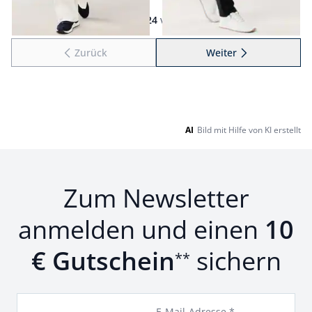
Seite 1 geladen. Zeige Produkte 1 bis 24 von 63.
1
bis
24
von
63
Zurück
Weiter
zu Seite 2
AI
Bild mit Hilfe von KI erstellt
Zum Newsletter
anmelden und einen
10
€ Gutschein
sichern
**
E-Mail-Adresse *