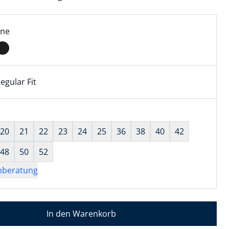
l:
ell ausgewählt:
ine
ne ausgewählt
egular Fit
kel hat die Passform Regular Fit. für Informationen zu Pass
wahl:
hts ausgewählt
20
21
22
23
24
25
36
38
40
42
48
50
52
nberatung
In den Warenkorb