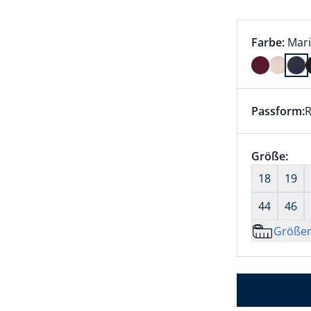
Farbauswah
aktu
Farbe:
Mar
Farbe Mari
Passform:
R
Dieser Arti
Größenaus
Größe:
nic
18
19
44
46
Größe