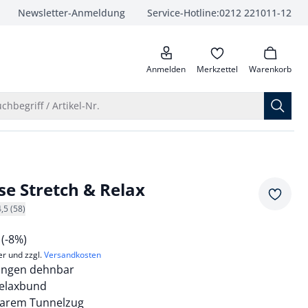
Newsletter-Anmeldung
Service-Hotline:
0212 221011-12
anrufen
Anmelden
Merkzettel
Warenkorb
Suche öffnen
chbegriff / Artikel-Nr.
se Stretch & Relax
Merkze
4,5 (58)
9
(-8%)
er und zzgl.
Versandkosten
tungen dehnbar
elaxbund
lbarem Tunnelzug