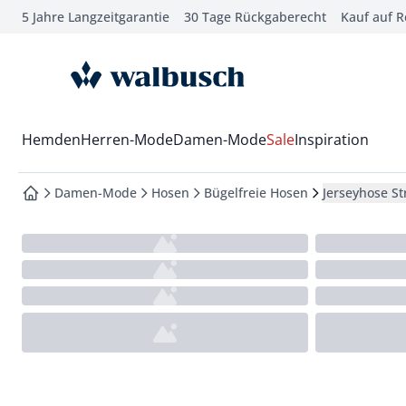
5 Jahre Langzeitgarantie
30 Tage Rückgaberecht
Kauf auf 
che springen
vigation springen
zur Startseite
inhalt springen
oter springen
Wechsel in das Menü mit Pfeil-Runter Taste
Hemden
Herren-Mode
Damen-Mode
Sale
Inspiration
hnellanmeldung springen
Damen-Mode
Hosen
Bügelfreie Hosen
Jerseyhose St
zur Startseite