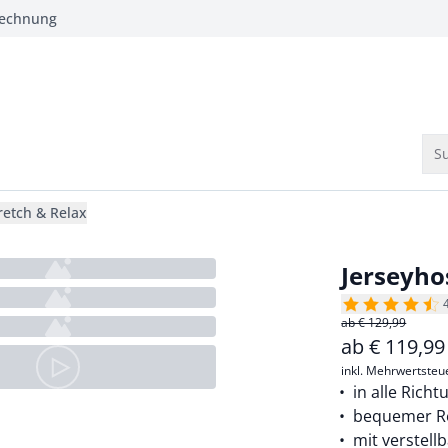
Rechnung
Su
retch & Relax
Jerseyho
ab € 129,99
ab
€
119,9
inkl. Mehrwertsteu
in alle Rich
bequemer R
mit verstel