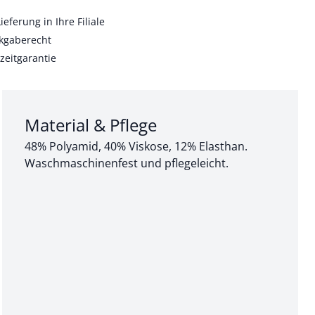
ieferung in Ihre Filiale
kgaberecht
zeitgarantie
Abschnitt 3 von 3:
Material & Pflege
48% Polyamid, 40% Viskose, 12% Elasthan.
Waschmaschinenfest und pflegeleicht.