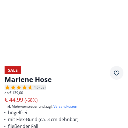
SALE
Merkz
Marlene Hose
4,6 (53)
ab € 139,00
€
44,99
(-68%)
inkl. Mehrwertsteuer und zzgl.
Versandkosten
bügelfrei
mit Flex-Bund (ca. 3 cm dehnbar)
fließender Fall