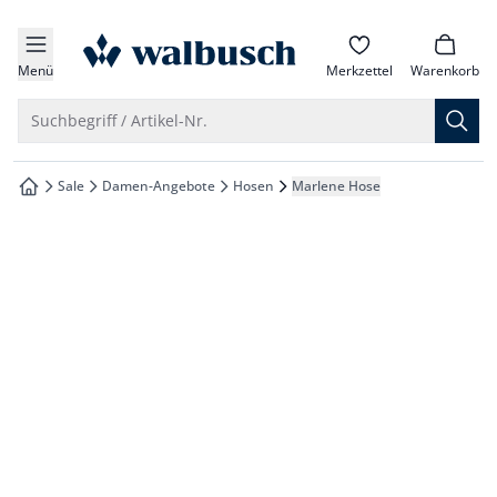
che springen
zur Startseite
vigation springen
Menü
Merkzettel
Warenkorb
inhalt springen
Suche öffnen
Suchbegriff / Artikel-Nr.
oter springen
Sale
Damen-Angebote
Hosen
Marlene Hose
zur Startseite
hnellanmeldung springen