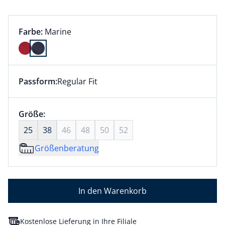
Farbauswahl:
aktuell ausgewählt:
Farbe:
Marine
Farbe Marine ausgewählt
Passform:
Regular Fit
Dieser Artikel hat die Passform Regular Fit. für Infor
Größenauswahl:
Größe:
nichts ausgewählt
25
38
46
48
50
52
Größenberatung
In den Warenkorb
Kostenlose Lieferung in Ihre Filiale