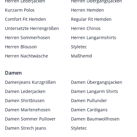
Herren Lederjacken
Herren Übergangsjacken
Kurzarm Polos
Herren Hemden
Comfort Fit Hemden
Regular Fit Hemden
Untersetzte Herrengrößen
Herren Chinos
Herren Sommerhosen
Herren Langarmshirts
Herren Blouson
Styletec
Herren Nachtwäsche
Maßhemd
Damen
Damenjeans Kurzgrößen
Damen Übergangsjacken
Damen Lederjacken
Damen Langarm Shirts
Damen Shirtblusen
Damen Pullunder
Damen Marlenehosen
Damen Cardigans
Damen Sommer Pullover
Damen Baumwollhosen
Damen Strech Jeans
Styletec