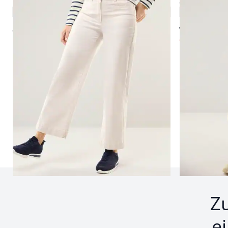
Denim Culotte
Strukturjers
4,8 (4)
ab € 129,00
ab
€ 99,99
ab
€ 69,99
(-
Seite 1 geladen. Zeige Produkte 1 bis 2 von 2.
Z
e