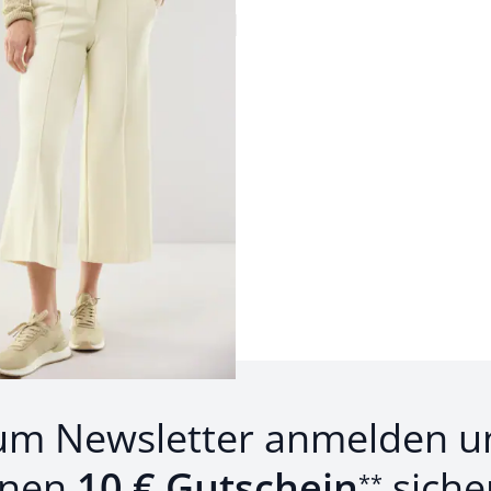
ey Culotte
4,3 (22)
46%)
um Newsletter anmelden u
inen
10 € Gutschein
siche
**