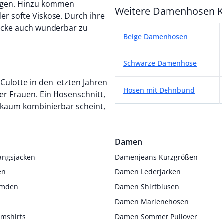
eugen. Hinzu kommen
Weitere Damenhosen K
r softe Viskose. Durch ihre
öcke auch wunderbar zu
Weitere Damenhosen K
Beige Damenhosen
Schwarze Damenhose
Culotte in den letzten Jahren
Hosen mit Dehnbund
r Frauen. Ein Hosenschnitt,
r kaum kombinierbar scheint,
Damen
angsjacken
Damenjeans Kurzgrößen
en
Damen Lederjacken
Hemden
Damen Shirtblusen
s
Damen Marlenehosen
rmshirts
Damen Sommer Pullover