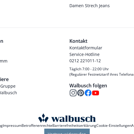
Damen Strech Jeans
en
Kontakt
Kontaktformular
Service-Hotline
0212 221011-12
ramm
Täglich 7:00 - 22:00 Uhr
(Regulärer Festnetztarif ihres Telefona
iere
Walbusch folgen
-Gruppe
Walbusch
ng
Impressum
Betroffenenrechte
Barrierefreiheitserklärung
Cookie-Einstellungen
A