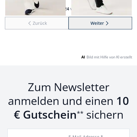
Seite 1 geladen. Zeige Produkte 1 bis 24 von 64.
1
bis
24
von
64
Zurück
Weiter
zu Seite 2
AI
Bild mit Hilfe von KI erstellt
Zum Newsletter
anmelden und einen
10
€ Gutschein
sichern
**
E-Mail-Adresse *