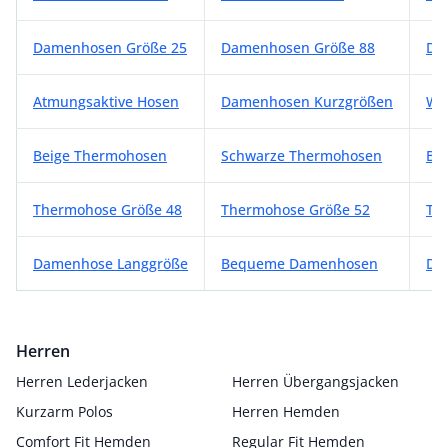
Damenhosen Größe 25
Damenhosen Größe 88
Da
Atmungsaktive Hosen
Damenhosen Kurzgrößen
We
Beige Thermohosen
Schwarze Thermohosen
Bl
Thermohose Größe 48
Thermohose Größe 52
Th
Damenhose Langgröße
Bequeme Damenhosen
Da
Herren
Herren Lederjacken
Herren Übergangsjacken
Kurzarm Polos
Herren Hemden
Comfort Fit Hemden
Regular Fit Hemden