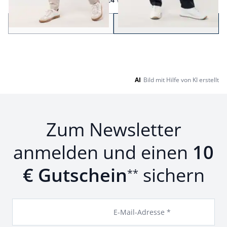
Seite 1 geladen. Zeige Produkte 1 bis 24 von 63.
Zurück
Weiter
zu Seite 2
AI
Bild mit Hilfe von KI erstellt
Zum Newsletter
anmelden und einen
10
€ Gutschein
sichern
**
E-Mail-Adresse *