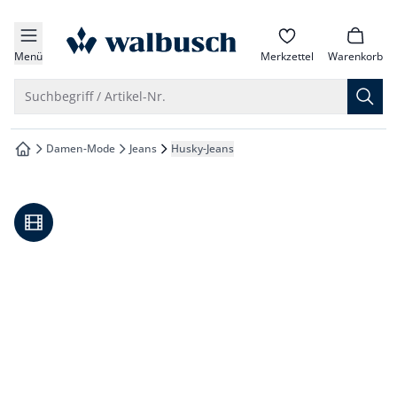
che springen
zur Startseite
vigation springen
Menü
Merkzettel
Warenkorb
inhalt springen
Suche öffnen
Suchbegriff / Artikel-Nr.
oter springen
Damen-Mode
Jeans
Husky-Jeans
zur Startseite
hnellanmeldung springen
Video