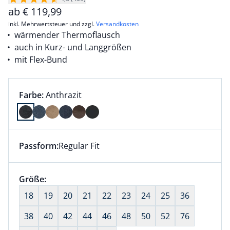
ab
€
119,99
inkl. Mehrwertsteuer und zzgl.
Versandkosten
wärmender Thermoflausch
auch in Kurz- und Langgrößen
mit Flex-Bund
Farbauswahl:
aktuell ausgewählt:
Farbe:
Anthrazit
Farbe Anthrazit ausgewählt
Passform:
Regular Fit
Dieser Artikel hat die Passform Regular Fit. für Infor
Größenauswahl:
Größe:
nichts ausgewählt
18
19
20
21
22
23
24
25
36
38
40
42
44
46
48
50
52
76