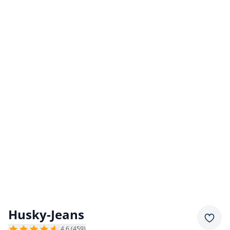
Husky-Jeans
Merkz
4,6 (459)