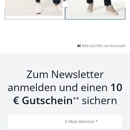
Seite 1 geladen. Zeige Produkte 1 bis 24 von 56.
Zurück
Weiter
zu Seite 2
AI
Bild mit Hilfe von KI erstellt
Zum Newsletter
anmelden und einen
10
€ Gutschein
sichern
**
E-Mail-Adresse *