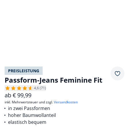
PREISLEISTUNG
Merkz
Passform-Jeans Feminine Fit
4,6 (71)
ab
€
99,99
inkl. Mehrwertsteuer und zzgl.
Versandkosten
in zwei Passformen
hoher Baumwollanteil
elastisch bequem