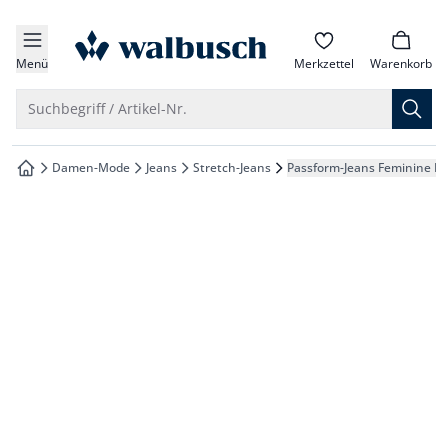
che springen
zur Startseite
vigation springen
Menü
Merkzettel
Warenkorb
inhalt springen
Suche öffnen
Suchbegriff / Artikel-Nr.
oter springen
Damen-Mode
Jeans
Stretch-Jeans
Passform-Jeans Feminine Fit
zur Startseite
hnellanmeldung springen