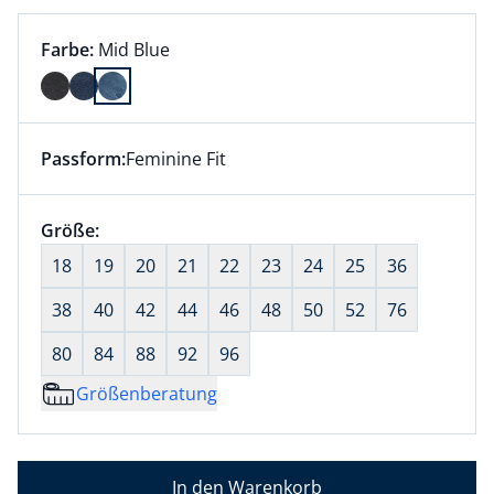
Farbauswahl:
aktuell ausgewählt:
Farbe:
Mid Blue
Farbe Mid Blue ausgewählt
Passform:
Feminine Fit
Dieser Artikel hat die Passform Feminine Fit. für Inf
Größenauswahl:
Größe:
nichts ausgewählt
18
19
20
21
22
23
24
25
36
38
40
42
44
46
48
50
52
76
80
84
88
92
96
Größenberatung
In den Warenkorb