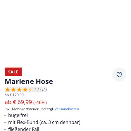
SALE
Merkz
Marlene Hose
4,4 (54)
ab € 129,99
ab
€
69,99
(-46%)
inkl. Mehrwertsteuer und zzgl.
Versandkosten
bügelfrei
mit Flex-Bund (ca. 3 cm dehnbar)
fließender Fall