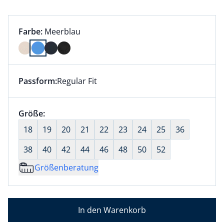
Farbauswahl:
aktuell ausgewählt:
Farbe:
Meerblau
Farbe Meerblau ausgewählt
Passform:
Regular Fit
Dieser Artikel hat die Passform Regular Fit. für Infor
Größenauswahl:
Größe:
nichts ausgewählt
18
19
20
21
22
23
24
25
36
38
40
42
44
46
48
50
52
Größenberatung
In den Warenkorb