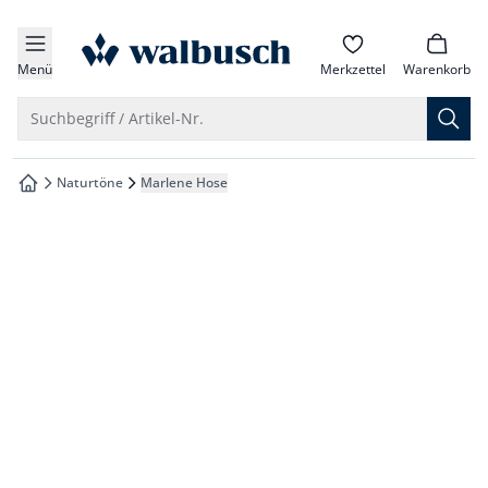
che springen
zur Startseite
vigation springen
Menü
Merkzettel
Warenkorb
inhalt springen
Suche öffnen
Suchbegriff / Artikel-Nr.
oter springen
Naturtöne
Marlene Hose
zur Startseite
hnellanmeldung springen