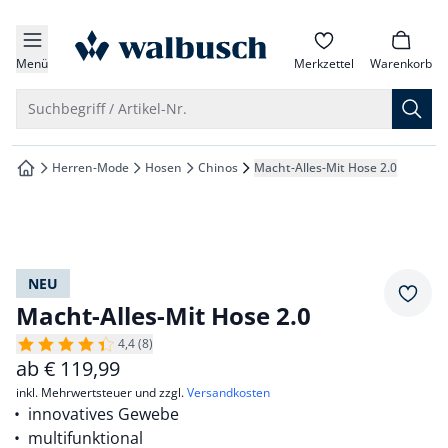
che springen
zur Startseite
vigation springen
Menü
Merkzettel
Warenkorb
inhalt springen
Suche öffnen
Suchbegriff / Artikel-Nr.
oter springen
Herren-Mode
Hosen
Chinos
Macht-Alles-Mit Hose 2.0
zur Startseite
hnellanmeldung springen
NEU
Merkz
Macht-Alles-Mit Hose 2.0
4,4 (8)
ab
€
119,99
inkl. Mehrwertsteuer und zzgl.
Versandkosten
innovatives Gewebe
multifunktional