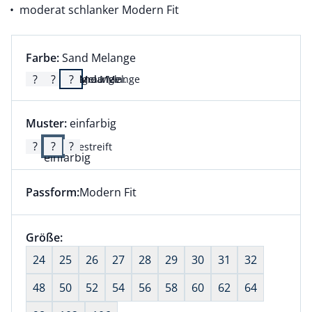
moderat schlanker Modern Fit
Farbauswahl:
aktuell ausgewählt:
Farbe:
Sand Melange
Farbe Sand Melange ausgewählt
Muster:
einfarbig
Passform:
Modern Fit
Dieser Artikel hat die Passform Modern Fit. für Infor
Größenauswahl:
Größe:
nichts ausgewählt
24
25
26
27
28
29
30
31
32
48
50
52
54
56
58
60
62
64