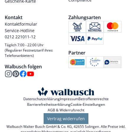
Geschenk-Karte
Kontakt
Zahlungsarten
Kontaktformular
Service-Hotline
0212 221011-12
Täglich 7:00 - 22:00 Uhr
(Regulärer Festnetztarif ihres
Partner
Telefonanbieters)
Walbusch folgen
Datenschutzerklärung
Impressum
Betroffenenrechte
Barrierefreiheitserklärung
Cookie-Einstellungen
AGB & Widerrufsrecht
Vertrag widerrufen
Walbusch Walter Busch GmbH & Co. KG, 42655 Solingen. Alle Preise inkl.
gesetzlicher Mehrwertsteuer, zuzüglich
Versandkosten
.